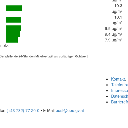
10.3
µg/m³
10.1
µg/m³
9.9 µg/m³
9.4 µg/m³
7.9 µg/m³
netz.
 gleitende 24-Stunden Mittelwert gilt als vorläufiger Richtwert.
Kontakt
.
Telefonb
Impress
Datensch
Barrierefr
efon
(+43 732) 77 20-0
• E-Mail
post@ooe.gv.at