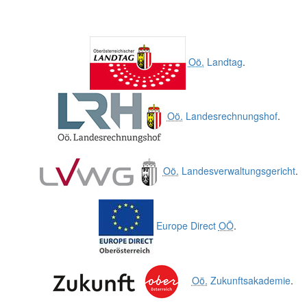
Oö.
Landtag
.
Oö.
Landesrechnungshof
.
Oö.
Landesverwaltungsgericht
.
Europe Direct
OÖ
.
Oö.
Zukunftsakademie
.