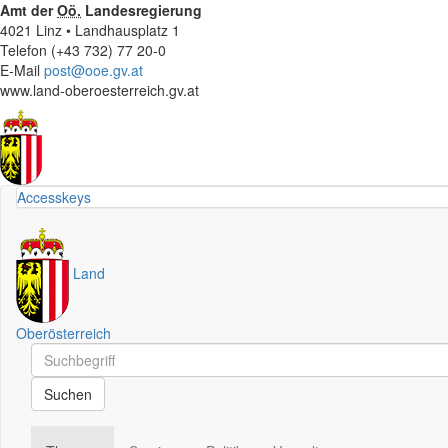
Amt der
Oö.
Landesregierung
4021 Linz • Landhausplatz 1
Telefon (+43 732) 77 20-0
E-Mail
post@ooe.gv.at
www.land-oberoesterreich.gv.at
Accesskeys
Land
Oberösterreich
Schnellsuche
Schnellsuche
Suchen