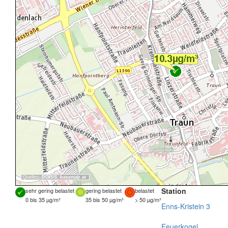
Quellen:
DORIS
,
basemap.at
Station
sehr gering belastet
gering belastet
belastet
0 bis 35 µg/m³
35 bis 50 µg/m³
> 50 µg/m³
Enns-Kristein 3
Feuerkogel