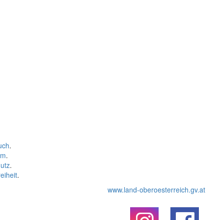
uch
.
um
.
utz
.
eiheit
.
www.land-oberoesterreich.gv.at