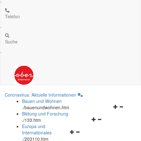
.
Telefon
.
Suche
.
Coronavirus: Aktuelle Informationen
Bauen und Wohnen
Navigationsm
.
/bauenundwohnen.htm
öffnen
Bildung und Forschung
Navigationsmenü
und
.
/133.htm
öffnen
schließen
Europa und
Navigationsmenü
und
Internationales
öffnen
schließen
.
/203110.htm