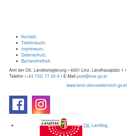
Kontakt
.
Telefonbuch
.
Impressum
.
Datenschutz
.
Barrierefreiheit
.
Amt der Oö. Landesregierung • 4021 Linz, Landhausplatz 1
•
Telefon
(+43 732) 77 20-0
• E-Mail
post@ooe.gv.at
www.land-oberoesterreich.gv.at
.
.
Oö.
Landtag
.