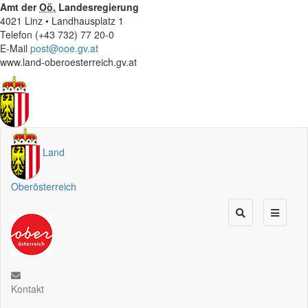
Amt der
Oö.
Landesregierung
4021 Linz • Landhausplatz 1
Telefon (+43 732) 77 20-0
E-Mail
post@ooe.gv.at
www.land-oberoesterreich.gv.at
Land
Oberösterreich
Kontakt