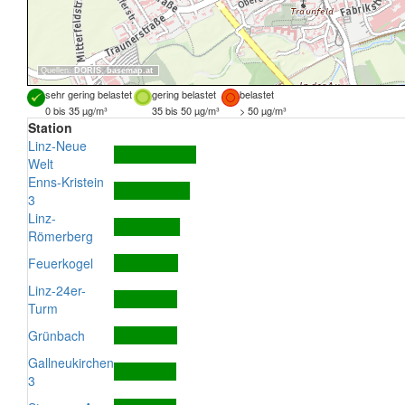
Quellen:
DORIS
,
basemap.at
sehr gering belastet
gering belastet
belastet
0 bis 35 µg/m³
35 bis 50 µg/m³
> 50 µg/m³
Station
Linz-Neue
Welt
Enns-Kristein
3
Linz-
Römerberg
Feuerkogel
Linz-24er-
Turm
Grünbach
Gallneukirchen
3