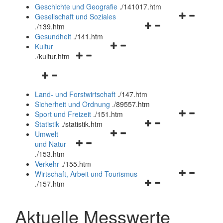
und
Geschichte und Geografie
.
/141017.htm
schließen
Navigationsm
Gesellschaft und Soziales
Navigationsmenü
öffnen
.
/139.htm
öffnen
und
Gesundheit
.
/141.htm
Navigationsmenü
und
schließen
Kultur
Navigationsmenü
öffnen
schließen
.
/kultur.htm
öffnen
und
Navigationsmenü
und
schließen
öffnen
schließen
Land- und Forstwirtschaft
.
/147.htm
und
Sicherheit und Ordnung
.
/89557.htm
schließen
Navigationsm
Sport und Freizeit
.
/151.htm
Navigationsmenü
öffnen
Statistik
.
/statistik.htm
Navigationsmenü
öffnen
und
Umwelt
Navigationsmenü
öffnen
und
schließen
und Natur
öffnen
und
schließen
.
/153.htm
und
schließen
Verkehr
.
/155.htm
schließen
Navigationsm
Wirtschaft, Arbeit und Tourismus
Navigationsmenü
öffnen
.
/157.htm
öffnen
und
und
schließen
Aktuelle Messwerte
schließen