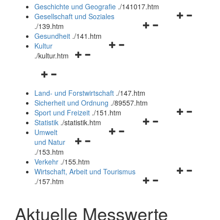
und
Geschichte und Geografie
.
/141017.htm
schließen
Navigationsm
Gesellschaft und Soziales
Navigationsmenü
öffnen
.
/139.htm
öffnen
und
Gesundheit
.
/141.htm
Navigationsmenü
und
schließen
Kultur
Navigationsmenü
öffnen
schließen
.
/kultur.htm
öffnen
und
Navigationsmenü
und
schließen
öffnen
schließen
Land- und Forstwirtschaft
.
/147.htm
und
Sicherheit und Ordnung
.
/89557.htm
schließen
Navigationsm
Sport und Freizeit
.
/151.htm
Navigationsmenü
öffnen
Statistik
.
/statistik.htm
Navigationsmenü
öffnen
und
Umwelt
Navigationsmenü
öffnen
und
schließen
und Natur
öffnen
und
schließen
.
/153.htm
und
schließen
Verkehr
.
/155.htm
schließen
Navigationsm
Wirtschaft, Arbeit und Tourismus
Navigationsmenü
öffnen
.
/157.htm
öffnen
und
und
schließen
Aktuelle Messwerte
schließen