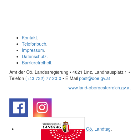
Kontakt
.
Telefonbuch
.
Impressum
.
Datenschutz
.
Barrierefreiheit
.
Amt der Oö. Landesregierung • 4021 Linz, Landhausplatz 1
•
Telefon
(+43 732) 77 20-0
• E-Mail
post@ooe.gv.at
www.land-oberoesterreich.gv.at
.
.
Oö.
Landtag
.