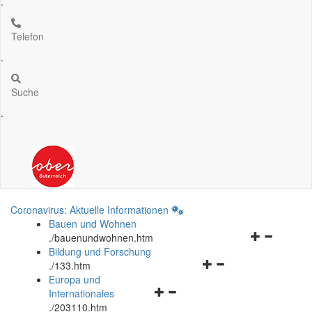
.
Telefon
.
Suche
.
Coronavirus: Aktuelle Informationen
Bauen und Wohnen
Navigationsm
.
/bauenundwohnen.htm
öffnen
Bildung und Forschung
Navigationsmenü
und
.
/133.htm
öffnen
schließen
Europa und
Navigationsmenü
und
Internationales
öffnen
schließen
.
/203110.htm