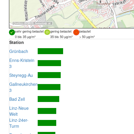
Quellen:
DORIS
,
basemap.at
sehr gering belastet
gering belastet
belastet
0 bis 35 µg/m³
35 bis 50 µg/m³
> 50 µg/m³
Station
Grünbach
Enns-Kristein
3
Steyregg-Au
Gallneukirchen
3
Bad Zell
Linz-Neue
Welt
Linz-24er-
Turm