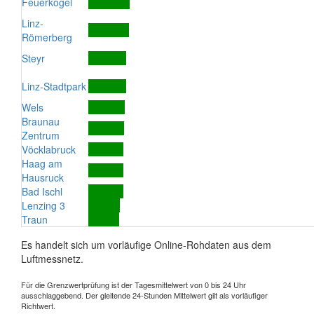
Feuerkogel
Linz-
Römerberg
Steyr
Linz-Stadtpark
Wels
Braunau
Zentrum
Vöcklabruck
Haag am
Hausruck
Bad Ischl
Lenzing 3
Traun
Es handelt sich um vorläufige Online-Rohdaten aus dem
Luftmessnetz.
Für die Grenzwertprüfung ist der Tagesmittelwert von 0 bis 24 Uhr
ausschlaggebend. Der gleitende 24-Stunden Mittelwert gilt als vorläufiger
Richtwert.