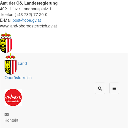
Amt der
Oö.
Landesregierung
4021 Linz • Landhausplatz 1
Telefon (+43 732) 77 20-0
E-Mail
post@ooe.gv.at
www.land-oberoesterreich.gv.at
Land
Oberösterreich
Kontakt