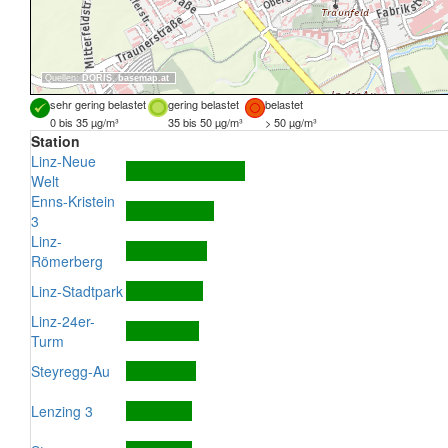
Quellen:
DORIS
,
basemap.at
sehr gering belastet
gering belastet
belastet
0 bis 35 µg/m³
35 bis 50 µg/m³
> 50 µg/m³
Station
Linz-Neue
Welt
Enns-Kristein
3
Linz-
Römerberg
Linz-Stadtpark
Linz-24er-
Turm
Steyregg-Au
Lenzing 3