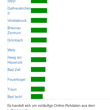
Steyr
Gallneukirchen
3
Vöcklabruck
Braunau
Zentrum
Grünbach
Wels
Haag am
Hausruck
Bad Zell
Feuerkogel
Traun
Bad Ischl
Es handelt sich um vorläufige Online-Rohdaten aus dem