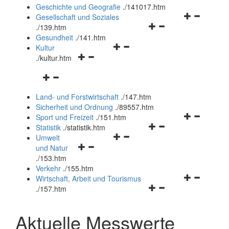
und
Geschichte und Geografie
.
/141017.htm
schließen
Navigationsm
Gesellschaft und Soziales
Navigationsmenü
öffnen
.
/139.htm
öffnen
und
Gesundheit
.
/141.htm
Navigationsmenü
und
schließen
Kultur
Navigationsmenü
öffnen
schließen
.
/kultur.htm
öffnen
und
Navigationsmenü
und
schließen
öffnen
schließen
Land- und Forstwirtschaft
.
/147.htm
und
Sicherheit und Ordnung
.
/89557.htm
schließen
Navigationsm
Sport und Freizeit
.
/151.htm
Navigationsmenü
öffnen
Statistik
.
/statistik.htm
Navigationsmenü
öffnen
und
Umwelt
Navigationsmenü
öffnen
und
schließen
und Natur
öffnen
und
schließen
.
/153.htm
und
schließen
Verkehr
.
/155.htm
schließen
Navigationsm
Wirtschaft, Arbeit und Tourismus
Navigationsmenü
öffnen
.
/157.htm
öffnen
und
und
schließen
Aktuelle Messwerte
schließen