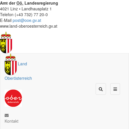
Amt der
Oö.
Landesregierung
4021 Linz • Landhausplatz 1
Telefon (+43 732) 77 20-0
E-Mail
post@ooe.gv.at
www.land-oberoesterreich.gv.at
Land
Oberösterreich
Kontakt