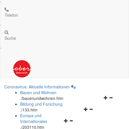
.
Telefon
.
Suche
.
Coronavirus: Aktuelle Informationen
Bauen und Wohnen
Navigationsm
.
/bauenundwohnen.htm
öffnen
Bildung und Forschung
Navigationsmenü
und
.
/133.htm
öffnen
schließen
Europa und
Navigationsmenü
und
Internationales
öffnen
schließen
.
/203110.htm