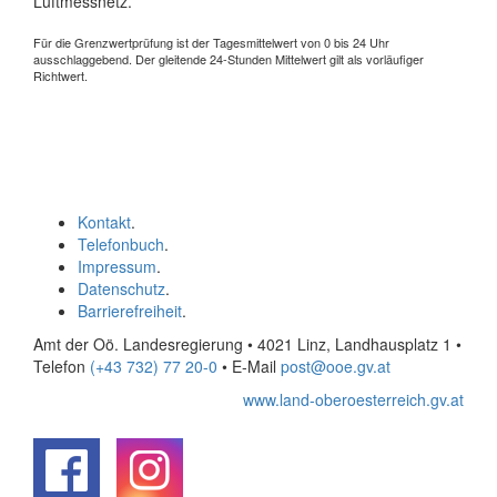
Luftmessnetz.
Für die Grenzwertprüfung ist der Tagesmittelwert von 0 bis 24 Uhr
ausschlaggebend. Der gleitende 24-Stunden Mittelwert gilt als vorläufiger
Richtwert.
Kontakt
.
Telefonbuch
.
Impressum
.
Datenschutz
.
Barrierefreiheit
.
Amt der Oö. Landesregierung • 4021 Linz, Landhausplatz 1
•
Telefon
(+43 732) 77 20-0
• E-Mail
post@ooe.gv.at
www.land-oberoesterreich.gv.at