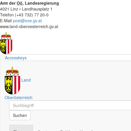
Amt der
Oö.
Landesregierung
4021 Linz • Landhausplatz 1
Telefon (+43 732) 77 20-0
E-Mail
post@ooe.gv.at
www.land-oberoesterreich.gv.at
Accesskeys
Land
Oberösterreich
Schnellsuche
Schnellsuche
Suchen