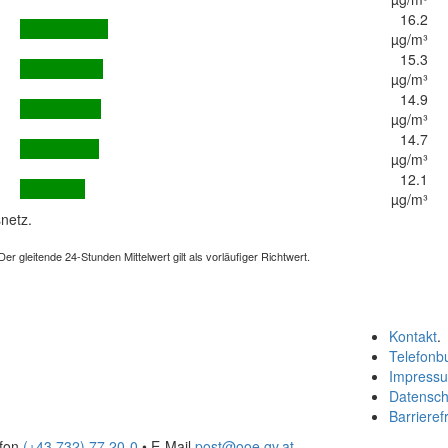
16.2
µg/m³
15.3
µg/m³
14.9
µg/m³
14.7
µg/m³
12.1
µg/m³
netz.
 gleitende 24-Stunden Mittelwert gilt als vorläufiger Richtwert.
Kontakt
.
Telefonb
Impress
Datensch
Barrierefr
efon
(+43 732) 77 20-0
• E-Mail
post@ooe.gv.at