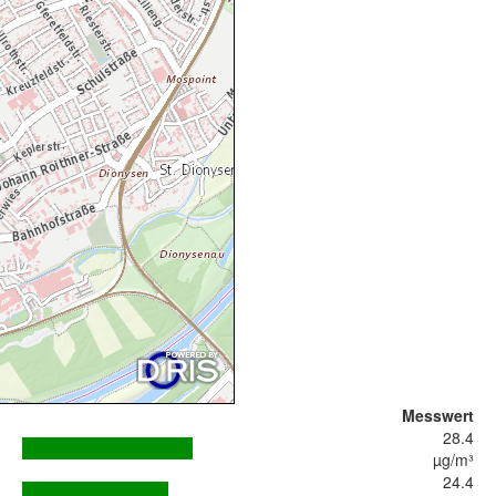
Messwert
28.4
µg/m³
24.4