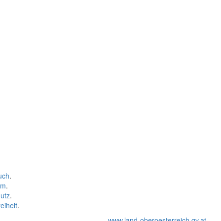
uch
.
um
.
utz
.
eiheit
.
www.land-oberoesterreich.gv.at