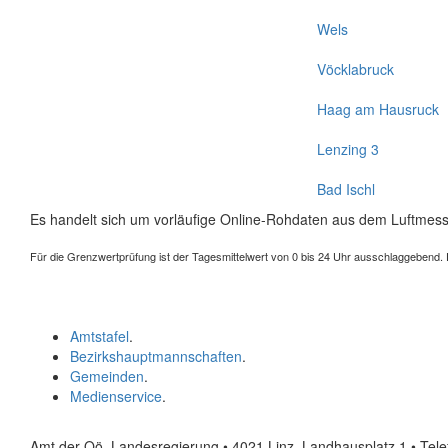
Wels
Vöcklabruck
Haag am Hausruck
Lenzing 3
Bad Ischl
Es handelt sich um vorläufige Online-Rohdaten aus dem Luftmess
Für die Grenzwertprüfung ist der Tagesmittelwert von 0 bis 24 Uhr ausschlaggebend. Der
Amtstafel
.
Bezirkshauptmannschaften
.
Gemeinden
.
Medienservice
.
Amt der Oö. Landesregierung • 4021 Linz, Landhausplatz 1
• Tel