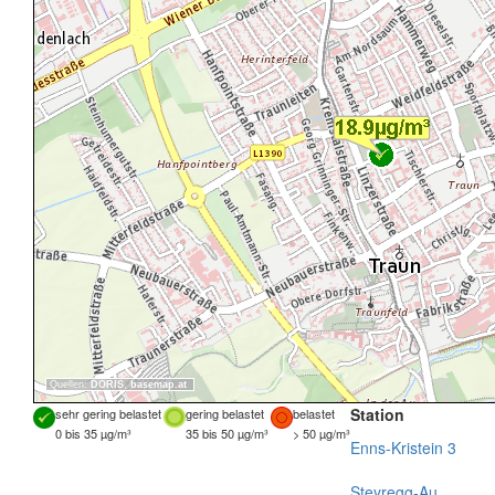
Quellen:
DORIS
,
basemap.at
Station
sehr gering belastet
gering belastet
belastet
0 bis 35 µg/m³
35 bis 50 µg/m³
> 50 µg/m³
Enns-Kristein 3
Steyregg-Au