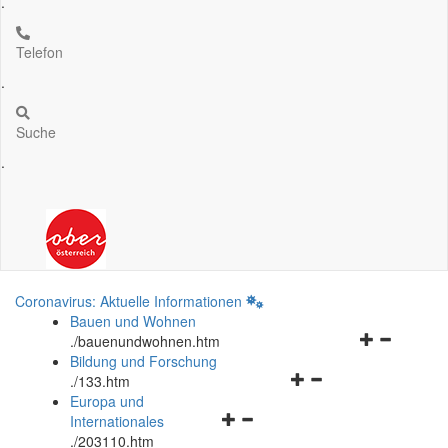
.
Telefon
.
Suche
.
Coronavirus: Aktuelle Informationen
Bauen und Wohnen
Navigationsm
.
/bauenundwohnen.htm
öffnen
Bildung und Forschung
Navigationsmenü
und
.
/133.htm
öffnen
schließen
Europa und
Navigationsmenü
und
Internationales
öffnen
schließen
.
/203110.htm