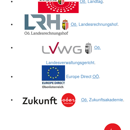
Oö.
Landtag
.
Oö.
Landesrechnungshof
.
Oö.
Landesverwaltungsgericht
.
Europe Direct
OÖ
.
Oö.
Zukunftsakademie
.