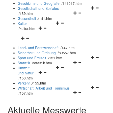
und
Geschichte und Geografie
.
/141017.htm
schließen
Navigationsm
Gesellschaft und Soziales
Navigationsmenü
öffnen
.
/139.htm
öffnen
und
Gesundheit
.
/141.htm
Navigationsmenü
und
schließen
Kultur
Navigationsmenü
öffnen
schließen
.
/kultur.htm
öffnen
und
Navigationsmenü
und
schließen
öffnen
schließen
Land- und Forstwirtschaft
.
/147.htm
und
Sicherheit und Ordnung
.
/89557.htm
schließen
Navigationsm
Sport und Freizeit
.
/151.htm
Navigationsmenü
öffnen
Statistik
.
/statistik.htm
Navigationsmenü
öffnen
und
Umwelt
Navigationsmenü
öffnen
und
schließen
und Natur
öffnen
und
schließen
.
/153.htm
und
schließen
Verkehr
.
/155.htm
schließen
Navigationsm
Wirtschaft, Arbeit und Tourismus
Navigationsmenü
öffnen
.
/157.htm
öffnen
und
und
schließen
Aktuelle Messwerte
schließen