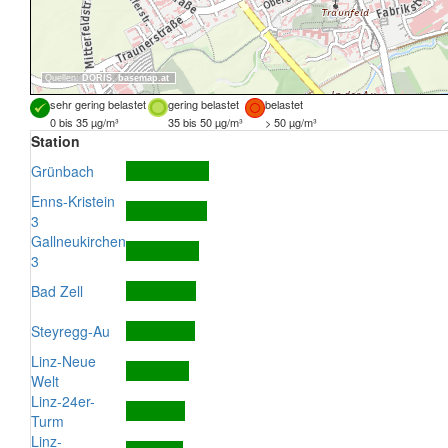
Quellen:
DORIS
,
basemap.at
sehr gering belastet
gering belastet
belastet
0 bis 35 µg/m³
35 bis 50 µg/m³
> 50 µg/m³
Station
Grünbach
Enns-Kristein
3
Gallneukirchen
3
Bad Zell
Steyregg-Au
Linz-Neue
Welt
Linz-24er-
Turm
Linz-