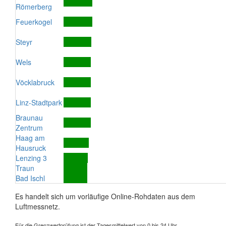
Römerberg
Feuerkogel
Steyr
Wels
Vöcklabruck
Linz-Stadtpark
Braunau
Zentrum
Haag am
Hausruck
Lenzing 3
Traun
Bad Ischl
Es handelt sich um vorläufige Online-Rohdaten aus dem
Luftmessnetz.
Für die Grenzwertprüfung ist der Tagesmittelwert von 0 bis 24 Uhr