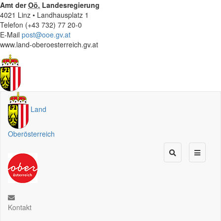
Amt der
Oö.
Landesregierung
4021 Linz • Landhausplatz 1
Telefon (+43 732) 77 20-0
E-Mail
post@ooe.gv.at
www.land-oberoesterreich.gv.at
Land
Oberösterreich
Kontakt