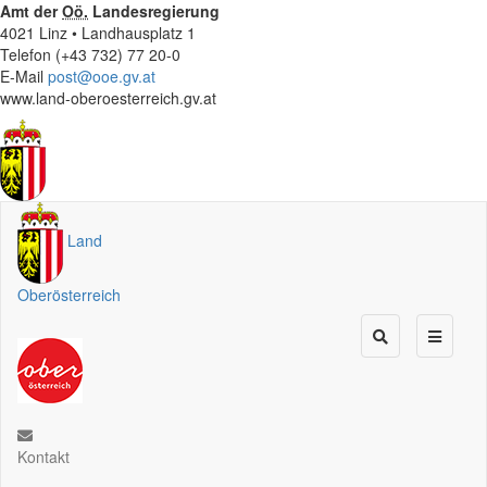
Amt der
Oö.
Landesregierung
4021 Linz • Landhausplatz 1
Telefon (+43 732) 77 20-0
E-Mail
post@ooe.gv.at
www.land-oberoesterreich.gv.at
Land
Oberösterreich
Kontakt