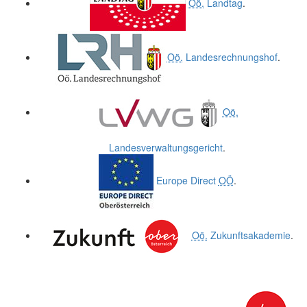
Oö.
Landtag
.
Oö.
Landesrechnungshof
.
Oö.
Landesverwaltungsgericht
.
Europe Direct
OÖ
.
Oö.
Zukunftsakademie
.