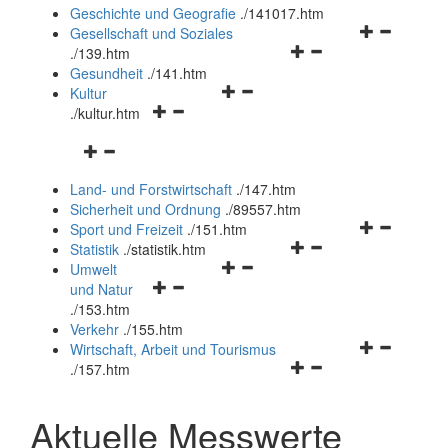
und
Geschichte und Geografie
.
/141017.htm
schließen
Navigationsm
Gesellschaft und Soziales
Navigationsmenü
öffnen
.
/139.htm
öffnen
und
Gesundheit
.
/141.htm
Navigationsmenü
und
schließen
Kultur
Navigationsmenü
öffnen
schließen
.
/kultur.htm
öffnen
und
Navigationsmenü
und
schließen
öffnen
schließen
Land- und Forstwirtschaft
.
/147.htm
und
Sicherheit und Ordnung
.
/89557.htm
schließen
Navigationsm
Sport und Freizeit
.
/151.htm
Navigationsmenü
öffnen
Statistik
.
/statistik.htm
Navigationsmenü
öffnen
und
Umwelt
Navigationsmenü
öffnen
und
schließen
und Natur
öffnen
und
schließen
.
/153.htm
und
schließen
Verkehr
.
/155.htm
schließen
Navigationsm
Wirtschaft, Arbeit und Tourismus
Navigationsmenü
öffnen
.
/157.htm
öffnen
und
und
schließen
Aktuelle Messwerte
schließen