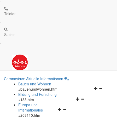
.
Telefon
.
Suche
.
Coronavirus: Aktuelle Informationen
Bauen und Wohnen
Navigationsm
.
/bauenundwohnen.htm
öffnen
Bildung und Forschung
Navigationsmenü
und
.
/133.htm
öffnen
schließen
Europa und
Navigationsmenü
und
Internationales
öffnen
schließen
.
/203110.htm