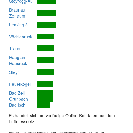
Steyregg-Au
Braunau
Zentrum
Lenzing 3
Vöcklabruck
Traun
Haag am
Hausruck
Steyr
Feuerkogel
Bad Zell
Grünbach
Bad Ischl
Es handelt sich um vorläufige Online-Rohdaten aus dem
Luftmessnetz.
Für die Grenzwertprüfung ist der Tagesmittelwert von 0 bis 24 Uhr