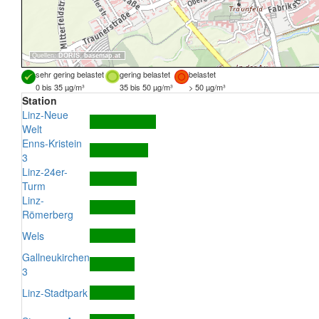
Quellen:
DORIS
,
basemap.at
sehr gering belastet
gering belastet
belastet
0 bis 35 µg/m³
35 bis 50 µg/m³
> 50 µg/m³
Station
Linz-Neue
Welt
Enns-Kristein
3
Linz-24er-
Turm
Linz-
Römerberg
Wels
Gallneukirchen
3
Linz-Stadtpark