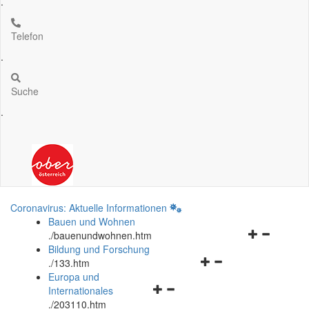
.
Telefon
.
Suche
.
Coronavirus: Aktuelle Informationen
Bauen und Wohnen
Navigationsm
.
/bauenundwohnen.htm
öffnen
Bildung und Forschung
Navigationsmenü
und
.
/133.htm
öffnen
schließen
Europa und
Navigationsmenü
und
Internationales
öffnen
schließen
.
/203110.htm