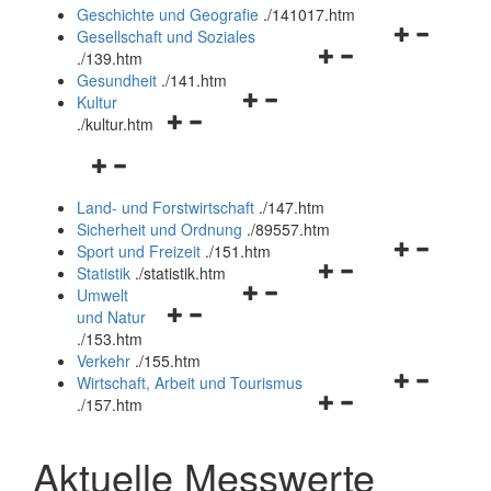
und
Geschichte und Geografie
.
/141017.htm
schließen
Navigationsm
Gesellschaft und Soziales
Navigationsmenü
öffnen
.
/139.htm
öffnen
und
Gesundheit
.
/141.htm
Navigationsmenü
und
schließen
Kultur
Navigationsmenü
öffnen
schließen
.
/kultur.htm
öffnen
und
Navigationsmenü
und
schließen
öffnen
schließen
Land- und Forstwirtschaft
.
/147.htm
und
Sicherheit und Ordnung
.
/89557.htm
schließen
Navigationsm
Sport und Freizeit
.
/151.htm
Navigationsmenü
öffnen
Statistik
.
/statistik.htm
Navigationsmenü
öffnen
und
Umwelt
Navigationsmenü
öffnen
und
schließen
und Natur
öffnen
und
schließen
.
/153.htm
und
schließen
Verkehr
.
/155.htm
schließen
Navigationsm
Wirtschaft, Arbeit und Tourismus
Navigationsmenü
öffnen
.
/157.htm
öffnen
und
und
schließen
Aktuelle Messwerte
schließen