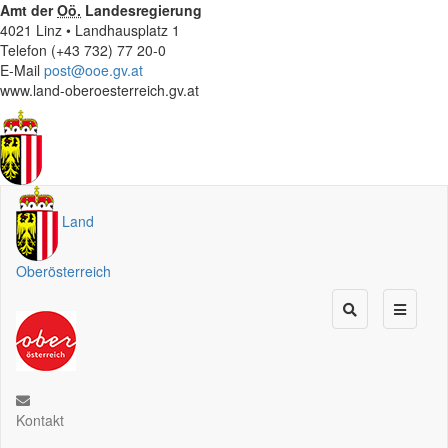
Amt der
Oö.
Landesregierung
4021 Linz • Landhausplatz 1
Telefon (+43 732) 77 20-0
E-Mail
post@ooe.gv.at
www.land-oberoesterreich.gv.at
Land
Oberösterreich
Kontakt