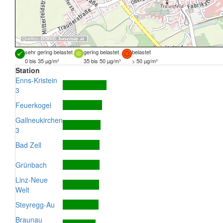
Quellen:
DORIS
,
basemap.at
sehr gering belastet
gering belastet
belastet
0 bis 35 µg/m³
35 bis 50 µg/m³
> 50 µg/m³
Station
Enns-Kristein
3
Feuerkogel
Gallneukirchen
3
Bad Zell
Grünbach
Linz-Neue
Welt
Steyregg-Au
Braunau