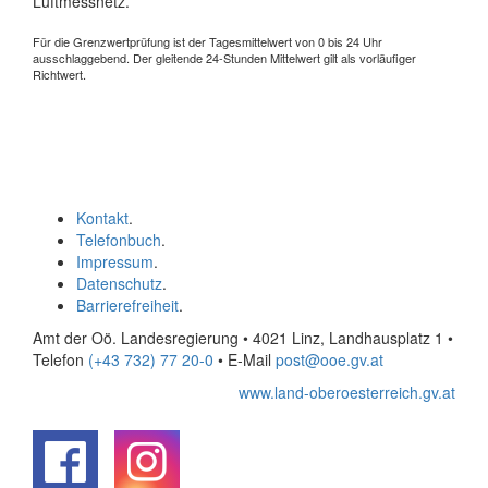
Luftmessnetz.
Für die Grenzwertprüfung ist der Tagesmittelwert von 0 bis 24 Uhr
ausschlaggebend. Der gleitende 24-Stunden Mittelwert gilt als vorläufiger
Richtwert.
Kontakt
.
Telefonbuch
.
Impressum
.
Datenschutz
.
Barrierefreiheit
.
Amt der Oö. Landesregierung • 4021 Linz, Landhausplatz 1
•
Telefon
(+43 732) 77 20-0
• E-Mail
post@ooe.gv.at
www.land-oberoesterreich.gv.at