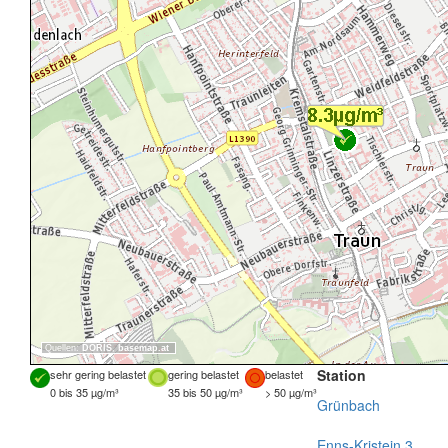
Quellen:
DORIS
,
basemap.at
Station
sehr gering belastet
gering belastet
belastet
0 bis 35 µg/m³
35 bis 50 µg/m³
> 50 µg/m³
Grünbach
Enns-Kristein 3