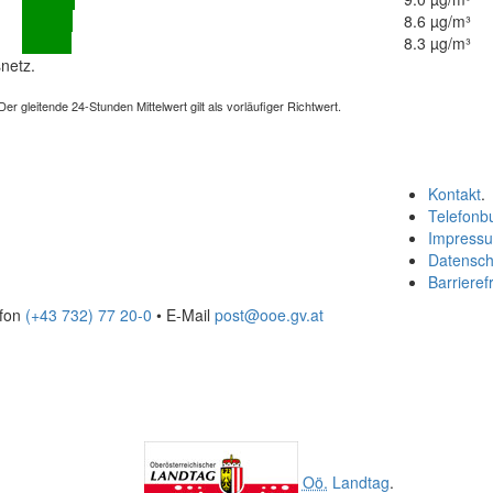
8.6 µg/m³
8.3 µg/m³
netz.
 gleitende 24-Stunden Mittelwert gilt als vorläufiger Richtwert.
Kontakt
.
Telefonb
Impress
Datensch
Barrierefr
efon
(+43 732) 77 20-0
• E-Mail
post@ooe.gv.at
Oö.
Landtag
.