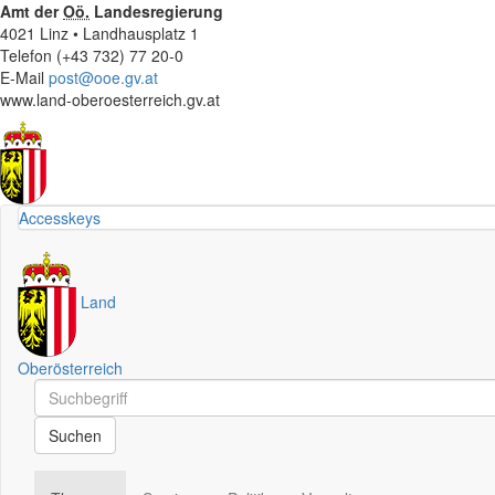
Amt der
Oö.
Landesregierung
4021 Linz • Landhausplatz 1
Telefon (+43 732) 77 20-0
E-Mail
post@ooe.gv.at
www.land-oberoesterreich.gv.at
Accesskeys
Land
Oberösterreich
Schnellsuche
Schnellsuche
Suchen