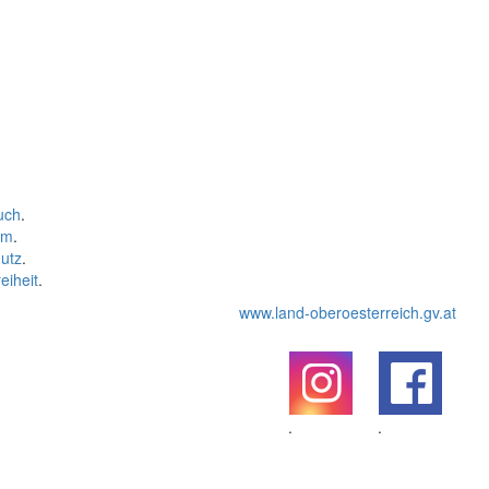
uch
.
um
.
utz
.
eiheit
.
www.land-oberoesterreich.gv.at
.
.