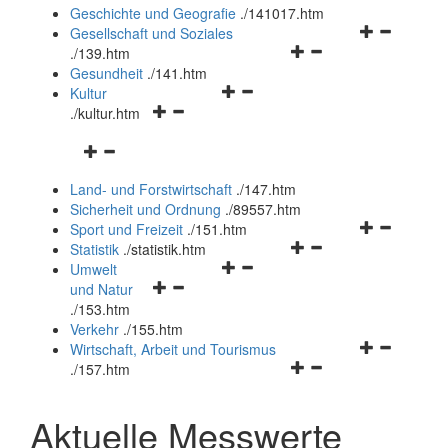
und
Geschichte und Geografie
.
/141017.htm
schließen
Navigationsm
Gesellschaft und Soziales
Navigationsmenü
öffnen
.
/139.htm
öffnen
und
Gesundheit
.
/141.htm
Navigationsmenü
und
schließen
Kultur
Navigationsmenü
öffnen
schließen
.
/kultur.htm
öffnen
und
Navigationsmenü
und
schließen
öffnen
schließen
Land- und Forstwirtschaft
.
/147.htm
und
Sicherheit und Ordnung
.
/89557.htm
schließen
Navigationsm
Sport und Freizeit
.
/151.htm
Navigationsmenü
öffnen
Statistik
.
/statistik.htm
Navigationsmenü
öffnen
und
Umwelt
Navigationsmenü
öffnen
und
schließen
und Natur
öffnen
und
schließen
.
/153.htm
und
schließen
Verkehr
.
/155.htm
schließen
Navigationsm
Wirtschaft, Arbeit und Tourismus
Navigationsmenü
öffnen
.
/157.htm
öffnen
und
und
schließen
Aktuelle Messwerte
schließen