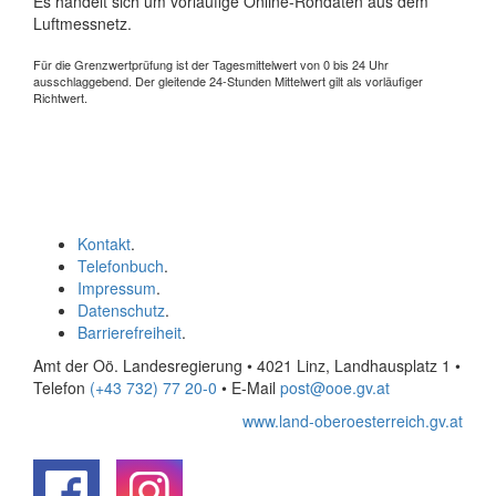
Es handelt sich um vorläufige Online-Rohdaten aus dem
Luftmessnetz.
Für die Grenzwertprüfung ist der Tagesmittelwert von 0 bis 24 Uhr
ausschlaggebend. Der gleitende 24-Stunden Mittelwert gilt als vorläufiger
Richtwert.
Kontakt
.
Telefonbuch
.
Impressum
.
Datenschutz
.
Barrierefreiheit
.
Amt der Oö. Landesregierung • 4021 Linz, Landhausplatz 1
•
Telefon
(+43 732) 77 20-0
• E-Mail
post@ooe.gv.at
www.land-oberoesterreich.gv.at