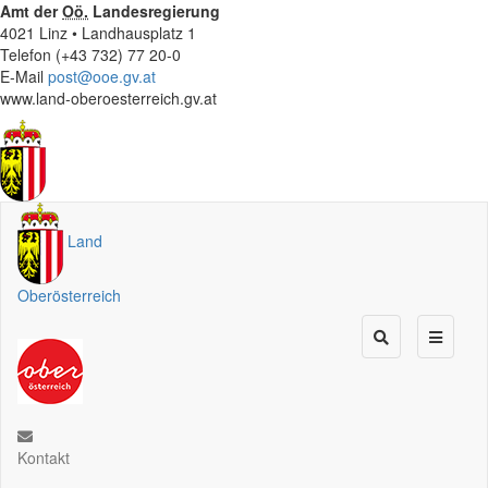
Amt der
Oö.
Landesregierung
4021 Linz • Landhausplatz 1
Telefon (+43 732) 77 20-0
E-Mail
post@ooe.gv.at
www.land-oberoesterreich.gv.at
Land
Oberösterreich
Kontakt