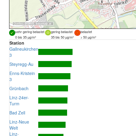
Quellen:
DORIS
,
basemap.at
sehr gering belastet
gering belastet
belastet
0 bis 35 µg/m³
35 bis 50 µg/m³
> 50 µg/m³
Station
Gallneukirchen
3
Steyregg-Au
Enns-Kristein
3
Grünbach
Linz-24er-
Turm
Bad Zell
Linz-Neue
Welt
Linz-