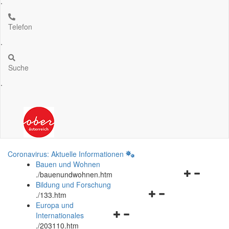
.
Telefon
.
Suche
.
Coronavirus: Aktuelle Informationen
Bauen und Wohnen
Navigationsm
.
/bauenundwohnen.htm
öffnen
Bildung und Forschung
Navigationsmenü
und
.
/133.htm
öffnen
schließen
Europa und
Navigationsmenü
und
Internationales
öffnen
schließen
.
/203110.htm