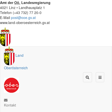
Amt der
Oö.
Landesregierung
4021 Linz • Landhausplatz 1
Telefon (+43 732) 77 20-0
E-Mail
post@ooe.gv.at
www.land-oberoesterreich.gv.at
Land
Oberösterreich
Kontakt