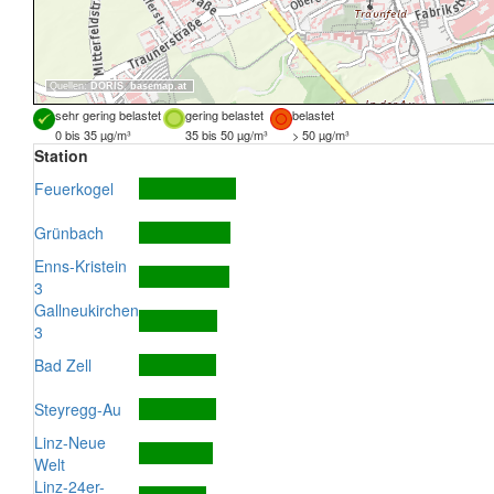
Quellen:
DORIS
,
basemap.at
sehr gering belastet
gering belastet
belastet
0 bis 35 µg/m³
35 bis 50 µg/m³
> 50 µg/m³
Station
Feuerkogel
Grünbach
Enns-Kristein
3
Gallneukirchen
3
Bad Zell
Steyregg-Au
Linz-Neue
Welt
Linz-24er-