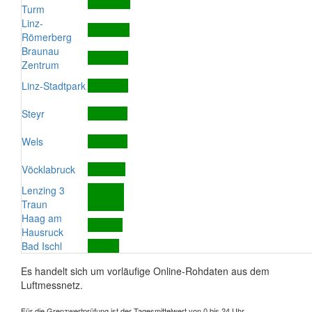
Turm
Linz-
Römerberg
Braunau
Zentrum
Linz-Stadtpark
Steyr
Wels
Vöcklabruck
Lenzing 3
Traun
Haag am
Hausruck
Bad Ischl
Es handelt sich um vorläufige Online-Rohdaten aus dem
Luftmessnetz.
Für die Grenzwertprüfung ist der Tagesmittelwert von 0 bis 24 Uhr