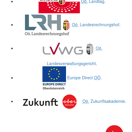
Oö.
Landtag
.
Oö.
Landesrechnungshof
.
Oö.
Landesverwaltungsgericht
.
Europe Direct
OÖ
.
Oö.
Zukunftsakademie
.