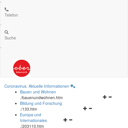
.
Telefon
.
Suche
.
Coronavirus: Aktuelle Informationen
Bauen und Wohnen
Navigationsm
.
/bauenundwohnen.htm
öffnen
Bildung und Forschung
Navigationsmenü
und
.
/133.htm
öffnen
schließen
Europa und
Navigationsmenü
und
Internationales
öffnen
schließen
.
/203110.htm