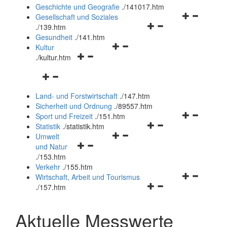
und
Geschichte und Geografie
.
/141017.htm
schließen
Navigationsm
Gesellschaft und Soziales
Navigationsmenü
öffnen
.
/139.htm
öffnen
und
Gesundheit
.
/141.htm
Navigationsmenü
und
schließen
Kultur
Navigationsmenü
öffnen
schließen
.
/kultur.htm
öffnen
und
Navigationsmenü
und
schließen
öffnen
schließen
Land- und Forstwirtschaft
.
/147.htm
und
Sicherheit und Ordnung
.
/89557.htm
schließen
Navigationsm
Sport und Freizeit
.
/151.htm
Navigationsmenü
öffnen
Statistik
.
/statistik.htm
Navigationsmenü
öffnen
und
Umwelt
Navigationsmenü
öffnen
und
schließen
und Natur
öffnen
und
schließen
.
/153.htm
und
schließen
Verkehr
.
/155.htm
schließen
Navigationsm
Wirtschaft, Arbeit und Tourismus
Navigationsmenü
öffnen
.
/157.htm
öffnen
und
und
schließen
Aktuelle Messwerte
schließen