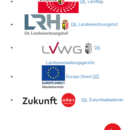
Oö.
Landtag
.
Oö.
Landesrechnungshof
.
Oö.
Landesverwaltungsgericht
.
Europe Direct
OÖ
.
Oö.
Zukunftsakademie
.