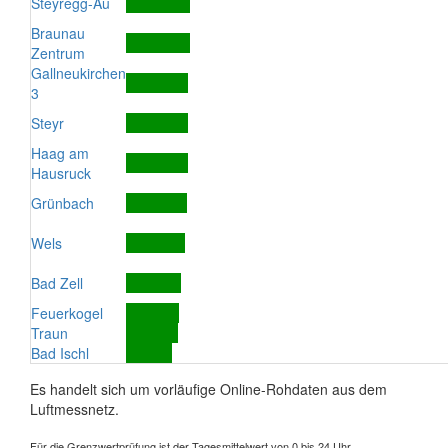
Steyregg-Au
Braunau
Zentrum
Gallneukirchen
3
Steyr
Haag am
Hausruck
Grünbach
Wels
Bad Zell
Feuerkogel
Traun
Bad Ischl
Es handelt sich um vorläufige Online-Rohdaten aus dem
Luftmessnetz.
Für die Grenzwertprüfung ist der Tagesmittelwert von 0 bis 24 Uhr