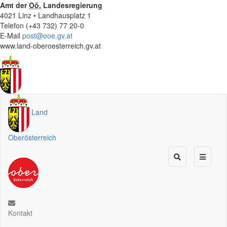
Amt der
Oö.
Landesregierung
4021 Linz • Landhausplatz 1
Telefon (+43 732) 77 20-0
E-Mail
post@ooe.gv.at
www.land-oberoesterreich.gv.at
Land
Oberösterreich
Kontakt