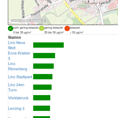
Quellen:
DORIS
,
basemap.at
sehr gering belastet
gering belastet
belastet
0 bis 35 µg/m³
35 bis 50 µg/m³
> 50 µg/m³
Station
Linz-Neue
Welt
Enns-Kristein
3
Linz-
Römerberg
Linz-Stadtpark
Linz-24er-
Turm
Vöcklabruck
Lenzing 3