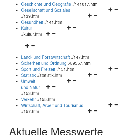
und
Geschichte und Geografie
.
/141017.htm
schließen
Navigationsm
Gesellschaft und Soziales
Navigationsmenü
öffnen
.
/139.htm
öffnen
und
Gesundheit
.
/141.htm
Navigationsmenü
und
schließen
Kultur
Navigationsmenü
öffnen
schließen
.
/kultur.htm
öffnen
und
Navigationsmenü
und
schließen
öffnen
schließen
Land- und Forstwirtschaft
.
/147.htm
und
Sicherheit und Ordnung
.
/89557.htm
schließen
Navigationsm
Sport und Freizeit
.
/151.htm
Navigationsmenü
öffnen
Statistik
.
/statistik.htm
Navigationsmenü
öffnen
und
Umwelt
Navigationsmenü
öffnen
und
schließen
und Natur
öffnen
und
schließen
.
/153.htm
und
schließen
Verkehr
.
/155.htm
schließen
Navigationsm
Wirtschaft, Arbeit und Tourismus
Navigationsmenü
öffnen
.
/157.htm
öffnen
und
und
schließen
Aktuelle Messwerte
schließen