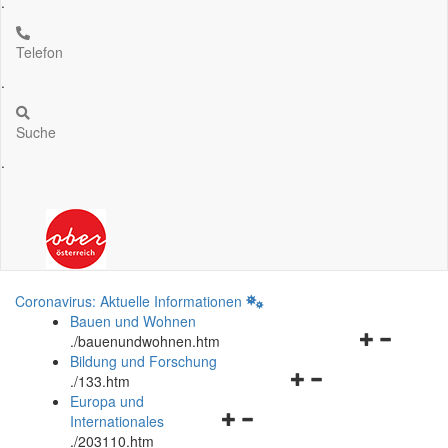
.
Telefon
.
Suche
.
Coronavirus: Aktuelle Informationen
Bauen und Wohnen
Navigationsm
.
/bauenundwohnen.htm
öffnen
Bildung und Forschung
Navigationsmenü
und
.
/133.htm
öffnen
schließen
Europa und
Navigationsmenü
und
Internationales
öffnen
schließen
.
/203110.htm