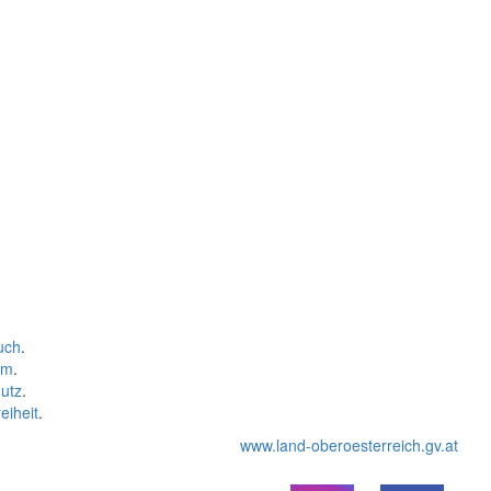
uch
.
um
.
utz
.
eiheit
.
www.land-oberoesterreich.gv.at