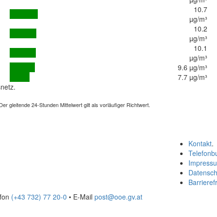
10.7
µg/m³
10.2
µg/m³
10.1
µg/m³
9.6 µg/m³
7.7 µg/m³
netz.
 gleitende 24-Stunden Mittelwert gilt als vorläufiger Richtwert.
Kontakt
.
Telefonb
Impress
Datensch
Barrierefr
efon
(+43 732) 77 20-0
• E-Mail
post@ooe.gv.at