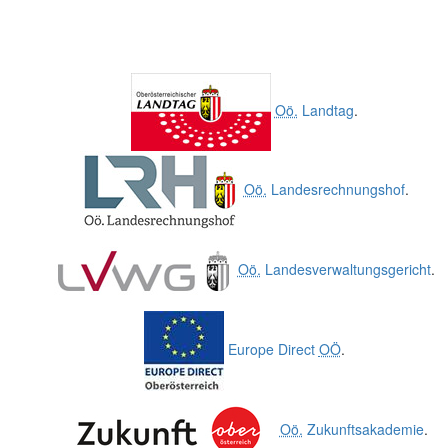
Oö.
Landtag
.
Oö.
Landesrechnungshof
.
Oö.
Landesverwaltungsgericht
.
Europe Direct
OÖ
.
Oö.
Zukunftsakademie
.