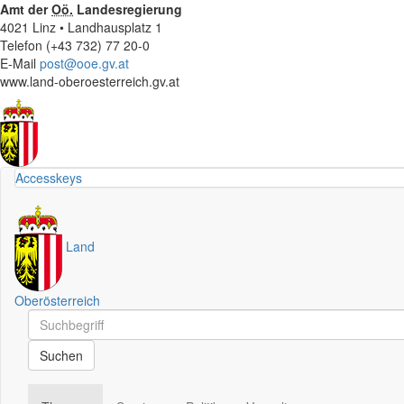
Amt der
Oö.
Landesregierung
4021 Linz • Landhausplatz 1
Telefon (+43 732) 77 20-0
E-Mail
post@ooe.gv.at
www.land-oberoesterreich.gv.at
Accesskeys
Land
Oberösterreich
Schnellsuche
Schnellsuche
Suchen