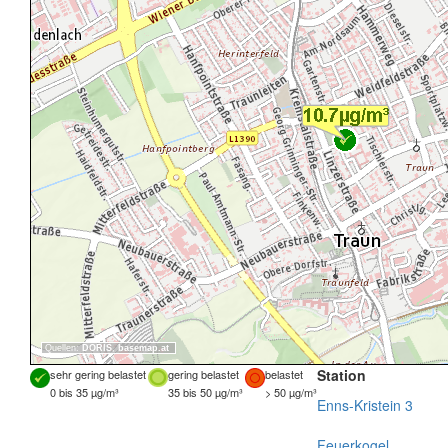
Quellen:
DORIS
,
basemap.at
Station
sehr gering belastet
gering belastet
belastet
0 bis 35 µg/m³
35 bis 50 µg/m³
> 50 µg/m³
Enns-Kristein 3
Feuerkogel