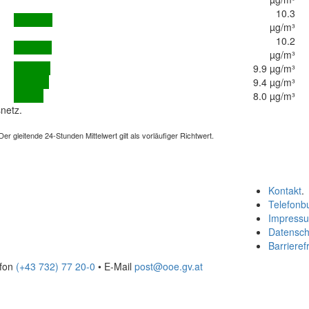
10.3
µg/m³
10.2
µg/m³
9.9 µg/m³
9.4 µg/m³
8.0 µg/m³
netz.
 gleitende 24-Stunden Mittelwert gilt als vorläufiger Richtwert.
Kontakt
.
Telefonb
Impress
Datensch
Barrierefr
efon
(+43 732) 77 20-0
• E-Mail
post@ooe.gv.at