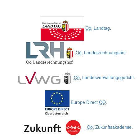
Oö.
Landtag
.
Oö.
Landesrechnungshof
.
Oö.
Landesverwaltungsgericht
.
Europe Direct
OÖ
.
Oö.
Zukunftsakademie
.