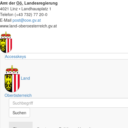
Amt der
Oö.
Landesregierung
4021 Linz • Landhausplatz 1
Telefon (+43 732) 77 20-0
E-Mail
post@ooe.gv.at
www.land-oberoesterreich.gv.at
Accesskeys
Land
Oberösterreich
Schnellsuche
Schnellsuche
Suchen