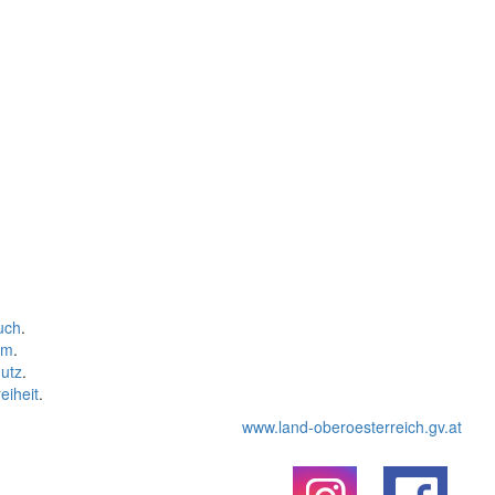
uch
.
um
.
utz
.
eiheit
.
www.land-oberoesterreich.gv.at