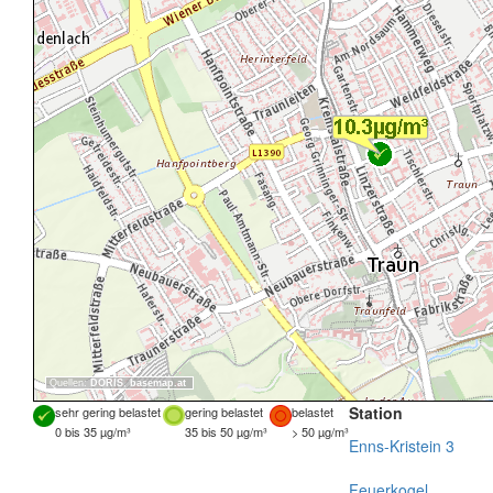
Quellen:
DORIS
,
basemap.at
Station
sehr gering belastet
gering belastet
belastet
0 bis 35 µg/m³
35 bis 50 µg/m³
> 50 µg/m³
Enns-Kristein 3
Feuerkogel