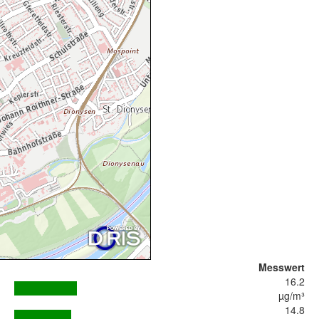
Messwert
16.2
µg/m³
14.8