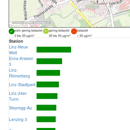
Quellen:
DORIS
,
basemap.at
sehr gering belastet
gering belastet
belastet
0 bis 35 µg/m³
35 bis 50 µg/m³
> 50 µg/m³
Station
Linz-Neue
Welt
Enns-Kristein
3
Linz-
Römerberg
Linz-Stadtpark
Linz-24er-
Turm
Steyregg-Au
Lenzing 3