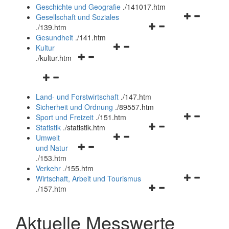
und
Geschichte und Geografie
.
/141017.htm
schließen
Navigationsm
Gesellschaft und Soziales
Navigationsmenü
öffnen
.
/139.htm
öffnen
und
Gesundheit
.
/141.htm
Navigationsmenü
und
schließen
Kultur
Navigationsmenü
öffnen
schließen
.
/kultur.htm
öffnen
und
Navigationsmenü
und
schließen
öffnen
schließen
Land- und Forstwirtschaft
.
/147.htm
und
Sicherheit und Ordnung
.
/89557.htm
schließen
Navigationsm
Sport und Freizeit
.
/151.htm
Navigationsmenü
öffnen
Statistik
.
/statistik.htm
Navigationsmenü
öffnen
und
Umwelt
Navigationsmenü
öffnen
und
schließen
und Natur
öffnen
und
schließen
.
/153.htm
und
schließen
Verkehr
.
/155.htm
schließen
Navigationsm
Wirtschaft, Arbeit und Tourismus
Navigationsmenü
öffnen
.
/157.htm
öffnen
und
und
schließen
Aktuelle Messwerte
schließen