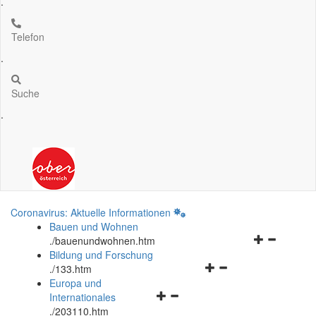
.
Telefon
.
Suche
.
Coronavirus: Aktuelle Informationen
Bauen und Wohnen
Navigationsm
.
/bauenundwohnen.htm
öffnen
Bildung und Forschung
Navigationsmenü
und
.
/133.htm
öffnen
schließen
Europa und
Navigationsmenü
und
Internationales
öffnen
schließen
.
/203110.htm