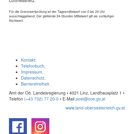
Luftmessnetz.
Für die Grenzwertprüfung ist der Tagesmittelwert von 0 bis 24 Uhr
ausschlaggebend. Der gleitende 24-Stunden Mittelwert gilt als vorläufiger
Richtwert.
Kontakt
.
Telefonbuch
.
Impressum
.
Datenschutz
.
Barrierefreiheit
.
Amt der Oö. Landesregierung • 4021 Linz, Landhausplatz 1
•
Telefon
(+43 732) 77 20-0
• E-Mail
post@ooe.gv.at
www.land-oberoesterreich.gv.at