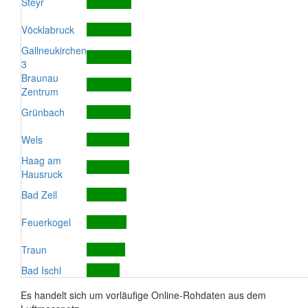
Steyr
Vöcklabruck
Gallneukirchen
3
Braunau
Zentrum
Grünbach
Wels
Haag am
Hausruck
Bad Zell
Feuerkogel
Traun
Bad Ischl
Es handelt sich um vorläufige Online-Rohdaten aus dem