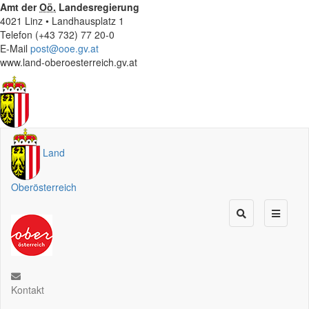
Amt der
Oö.
Landesregierung
4021 Linz • Landhausplatz 1
Telefon (+43 732) 77 20-0
E-Mail
post@ooe.gv.at
www.land-oberoesterreich.gv.at
Land
Oberösterreich
Kontakt