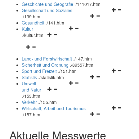
und
Geschichte und Geografie
.
/141017.htm
schließen
Navigationsm
Gesellschaft und Soziales
Navigationsmenü
öffnen
.
/139.htm
öffnen
und
Gesundheit
.
/141.htm
Navigationsmenü
und
schließen
Kultur
Navigationsmenü
öffnen
schließen
.
/kultur.htm
öffnen
und
Navigationsmenü
und
schließen
öffnen
schließen
Land- und Forstwirtschaft
.
/147.htm
und
Sicherheit und Ordnung
.
/89557.htm
schließen
Navigationsm
Sport und Freizeit
.
/151.htm
Navigationsmenü
öffnen
Statistik
.
/statistik.htm
Navigationsmenü
öffnen
und
Umwelt
Navigationsmenü
öffnen
und
schließen
und Natur
öffnen
und
schließen
.
/153.htm
und
schließen
Verkehr
.
/155.htm
schließen
Navigationsm
Wirtschaft, Arbeit und Tourismus
Navigationsmenü
öffnen
.
/157.htm
öffnen
und
und
schließen
Aktuelle Messwerte
schließen