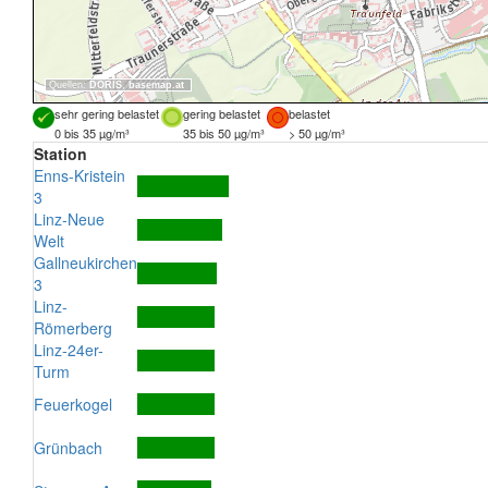
Quellen:
DORIS
,
basemap.at
sehr gering belastet
gering belastet
belastet
0 bis 35 µg/m³
35 bis 50 µg/m³
> 50 µg/m³
Station
Enns-Kristein
3
Linz-Neue
Welt
Gallneukirchen
3
Linz-
Römerberg
Linz-24er-
Turm
Feuerkogel
Grünbach