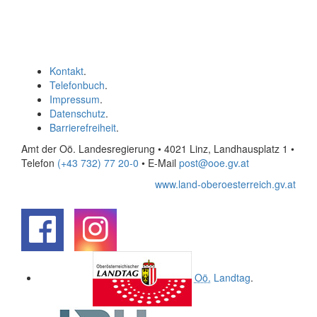
Kontakt
.
Telefonbuch
.
Impressum
.
Datenschutz
.
Barrierefreiheit
.
Amt der Oö. Landesregierung • 4021 Linz, Landhausplatz 1
•
Telefon
(+43 732) 77 20-0
• E-Mail
post@ooe.gv.at
www.land-oberoesterreich.gv.at
.
.
Oö.
Landtag
.