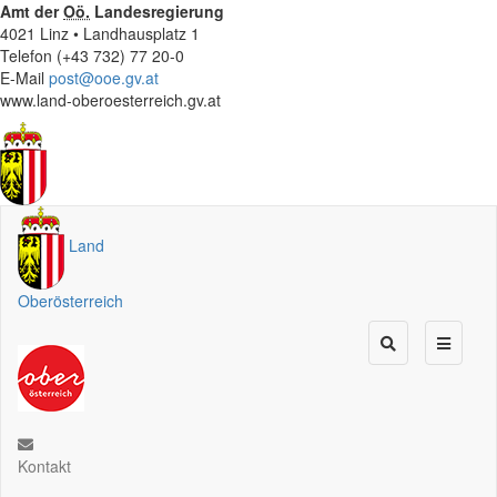
Amt der
Oö.
Landesregierung
4021 Linz • Landhausplatz 1
Telefon (+43 732) 77 20-0
E-Mail
post@ooe.gv.at
www.land-oberoesterreich.gv.at
Land
Oberösterreich
Kontakt