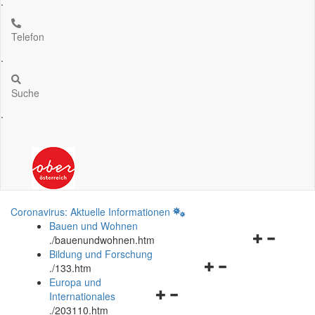
.
Telefon
.
Suche
.
Coronavirus: Aktuelle Informationen
Bauen und Wohnen
Navigationsm
.
/bauenundwohnen.htm
öffnen
Bildung und Forschung
Navigationsmenü
und
.
/133.htm
öffnen
schließen
Europa und
Navigationsmenü
und
Internationales
öffnen
schließen
.
/203110.htm