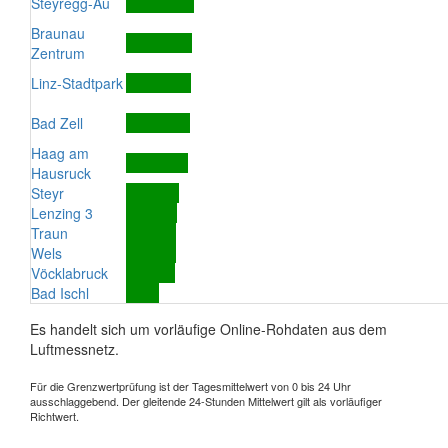
Steyregg-Au
Braunau
Zentrum
Linz-Stadtpark
Bad Zell
Haag am
Hausruck
Steyr
Lenzing 3
Traun
Wels
Vöcklabruck
Bad Ischl
Es handelt sich um vorläufige Online-Rohdaten aus dem
Luftmessnetz.
Für die Grenzwertprüfung ist der Tagesmittelwert von 0 bis 24 Uhr
ausschlaggebend. Der gleitende 24-Stunden Mittelwert gilt als vorläufiger
Richtwert.