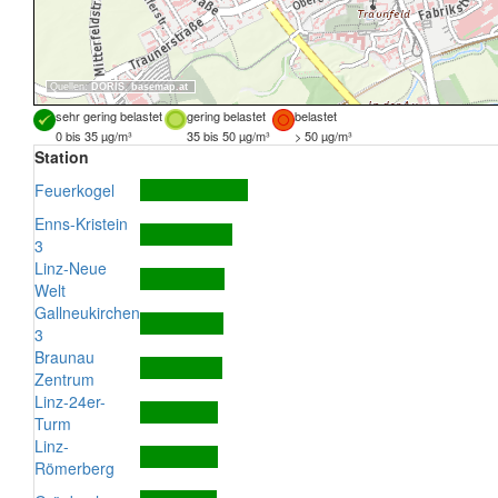
Quellen:
DORIS
,
basemap.at
sehr gering belastet
gering belastet
belastet
0 bis 35 µg/m³
35 bis 50 µg/m³
> 50 µg/m³
Station
Feuerkogel
Enns-Kristein
3
Linz-Neue
Welt
Gallneukirchen
3
Braunau
Zentrum
Linz-24er-
Turm
Linz-
Römerberg