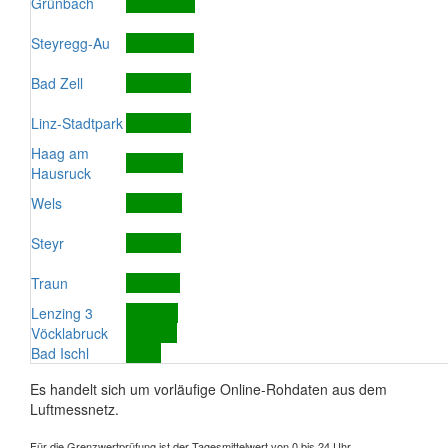
Grünbach
Steyregg-Au
Bad Zell
Linz-Stadtpark
Haag am
Hausruck
Wels
Steyr
Traun
Lenzing 3
Vöcklabruck
Bad Ischl
Es handelt sich um vorläufige Online-Rohdaten aus dem
Luftmessnetz.
Für die Grenzwertprüfung ist der Tagesmittelwert von 0 bis 24 Uhr