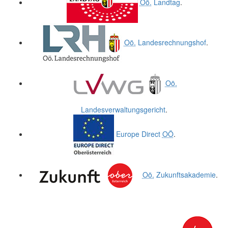
Oö.
Landtag
.
Oö.
Landesrechnungshof
.
Oö.
Landesverwaltungsgericht
.
Europe Direct
OÖ
.
Oö.
Zukunftsakademie
.