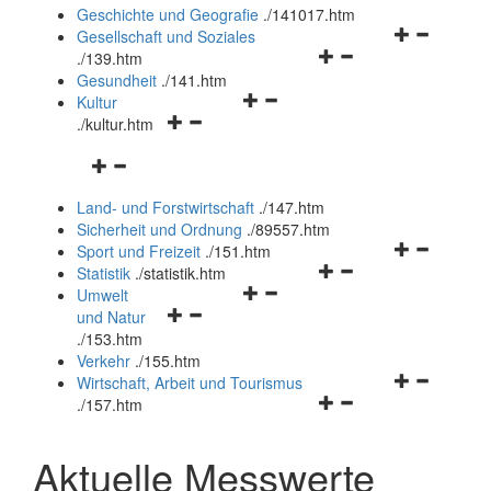
und
Geschichte und Geografie
.
/141017.htm
schließen
Navigationsm
Gesellschaft und Soziales
Navigationsmenü
öffnen
.
/139.htm
öffnen
und
Gesundheit
.
/141.htm
Navigationsmenü
und
schließen
Kultur
Navigationsmenü
öffnen
schließen
.
/kultur.htm
öffnen
und
Navigationsmenü
und
schließen
öffnen
schließen
Land- und Forstwirtschaft
.
/147.htm
und
Sicherheit und Ordnung
.
/89557.htm
schließen
Navigationsm
Sport und Freizeit
.
/151.htm
Navigationsmenü
öffnen
Statistik
.
/statistik.htm
Navigationsmenü
öffnen
und
Umwelt
Navigationsmenü
öffnen
und
schließen
und Natur
öffnen
und
schließen
.
/153.htm
und
schließen
Verkehr
.
/155.htm
schließen
Navigationsm
Wirtschaft, Arbeit und Tourismus
Navigationsmenü
öffnen
.
/157.htm
öffnen
und
und
schließen
Aktuelle Messwerte
schließen