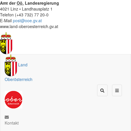
Amt der
Oö.
Landesregierung
4021 Linz • Landhausplatz 1
Telefon (+43 732) 77 20-0
E-Mail
post@ooe.gv.at
www.land-oberoesterreich.gv.at
Land
Oberösterreich
Kontakt