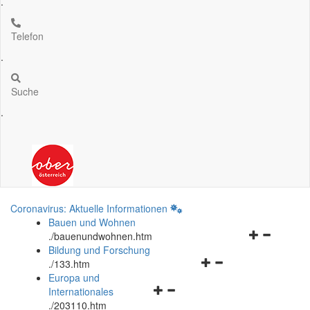
.
Telefon
.
Suche
.
Coronavirus: Aktuelle Informationen
Bauen und Wohnen
Navigationsm
.
/bauenundwohnen.htm
öffnen
Bildung und Forschung
Navigationsmenü
und
.
/133.htm
öffnen
schließen
Europa und
Navigationsmenü
und
Internationales
öffnen
schließen
.
/203110.htm