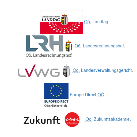
Oö.
Landtag
.
Oö.
Landesrechnungshof
.
Oö.
Landesverwaltungsgericht
.
Europe Direct
OÖ
.
Oö.
Zukunftsakademie
.