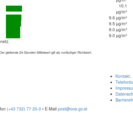
10.1
µg/m³
9.6 µg/m³
9.5 µg/m³
9.0 µg/m³
9.0 µg/m³
netz.
 gleitende 24-Stunden Mittelwert gilt als vorläufiger Richtwert.
Kontakt
.
Telefonb
Impress
Datensch
Barrierefr
efon
(+43 732) 77 20-0
• E-Mail
post@ooe.gv.at