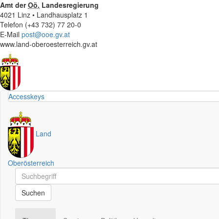
Amt der
Oö.
Landesregierung
4021 Linz • Landhausplatz 1
Telefon (+43 732) 77 20-0
E-Mail
post@ooe.gv.at
www.land-oberoesterreich.gv.at
Accesskeys
Land
Oberösterreich
Schnellsuche
Schnellsuche
Suchen