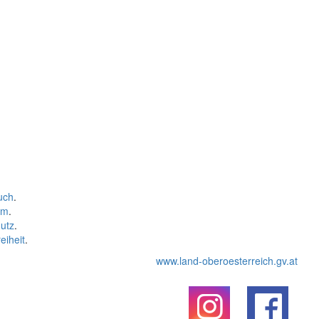
uch
.
um
.
utz
.
eiheit
.
www.land-oberoesterreich.gv.at