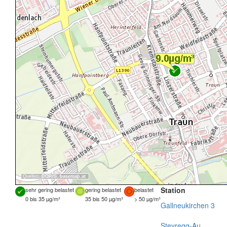
Quellen:
DORIS
,
basemap.at
Station
sehr gering belastet
gering belastet
belastet
0 bis 35 µg/m³
35 bis 50 µg/m³
> 50 µg/m³
Gallneukirchen 3
Steyregg-Au