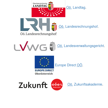
Oö.
Landtag
.
Oö.
Landesrechnungshof
.
Oö.
Landesverwaltungsgericht
.
Europe Direct
OÖ
.
Oö.
Zukunftsakademie
.