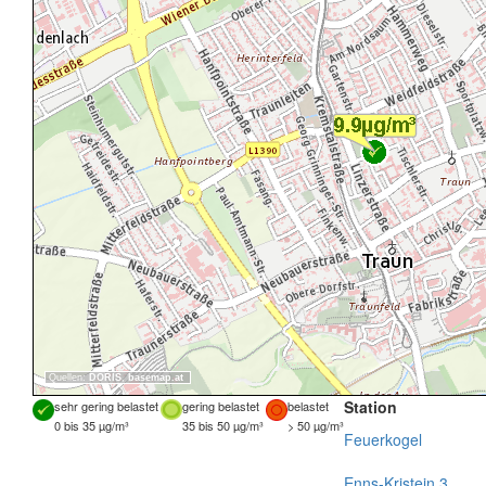
Quellen:
DORIS
,
basemap.at
Station
sehr gering belastet
gering belastet
belastet
0 bis 35 µg/m³
35 bis 50 µg/m³
> 50 µg/m³
Feuerkogel
Enns-Kristein 3