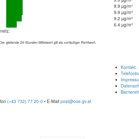
9.9 µg/m³
9.9 µg/m³
9.2 µg/m³
6.4 µg/m³
netz.
 gleitende 24-Stunden Mittelwert gilt als vorläufiger Richtwert.
Kontakt
.
Telefonb
Impress
Datensch
Barrierefr
efon
(+43 732) 77 20-0
• E-Mail
post@ooe.gv.at