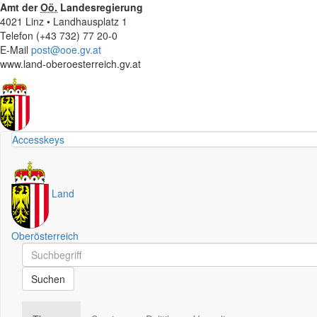
Amt der
Oö.
Landesregierung
4021 Linz • Landhausplatz 1
Telefon (+43 732) 77 20-0
E-Mail
post@ooe.gv.at
www.land-oberoesterreich.gv.at
Accesskeys
Land
Oberösterreich
Schnellsuche
Schnellsuche
Suchen