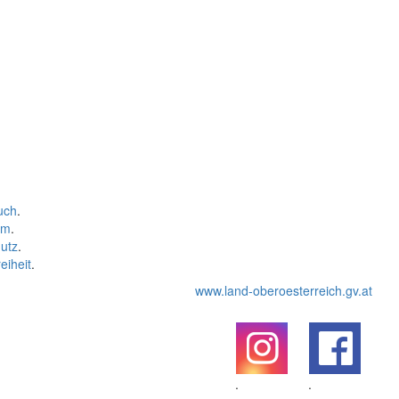
uch
.
um
.
utz
.
eiheit
.
www.land-oberoesterreich.gv.at
.
.