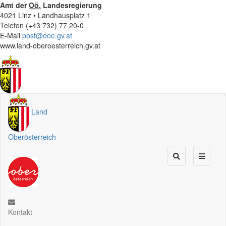
Amt der
Oö.
Landesregierung
4021 Linz • Landhausplatz 1
Telefon (+43 732) 77 20-0
E-Mail
post@ooe.gv.at
www.land-oberoesterreich.gv.at
Land
Oberösterreich
Kontakt