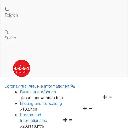
.
Telefon
.
Suche
.
Coronavirus: Aktuelle Informationen
Bauen und Wohnen
Navigationsm
.
/bauenundwohnen.htm
öffnen
Bildung und Forschung
Navigationsmenü
und
.
/133.htm
öffnen
schließen
Europa und
Navigationsmenü
und
Internationales
öffnen
schließen
.
/203110.htm