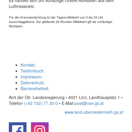
Es handelt sich um vorläufige Online-Rohdaten aus dem
Luftmessnetz.
Für die Grenzwertprüfung ist der Tagesmittelwert von 0 bis 24 Uhr
ausschlaggebend. Der gleitende 24-Stunden Mittelwert gilt als vorläufiger
Richtwert.
Kontakt
.
Telefonbuch
.
Impressum
.
Datenschutz
.
Barrierefreiheit
.
Amt der Oö. Landesregierung • 4021 Linz, Landhausplatz 1
•
Telefon
(+43 732) 77 20-0
• E-Mail
post@ooe.gv.at
www.land-oberoesterreich.gv.at