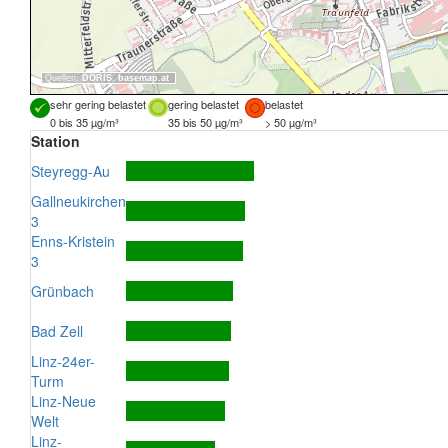
Quellen:
DORIS
,
basemap.at
sehr gering belastet
gering belastet
belastet
0 bis 35 µg/m³
35 bis 50 µg/m³
> 50 µg/m³
Station
Steyregg-Au
Gallneukirchen
3
Enns-Kristein
3
Grünbach
Bad Zell
Linz-24er-
Turm
Linz-Neue
Welt
Linz-