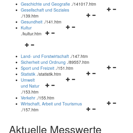
und
Geschichte und Geografie
.
/141017.htm
schließen
Navigationsm
Gesellschaft und Soziales
Navigationsmenü
öffnen
.
/139.htm
öffnen
und
Gesundheit
.
/141.htm
Navigationsmenü
und
schließen
Kultur
Navigationsmenü
öffnen
schließen
.
/kultur.htm
öffnen
und
Navigationsmenü
und
schließen
öffnen
schließen
Land- und Forstwirtschaft
.
/147.htm
und
Sicherheit und Ordnung
.
/89557.htm
schließen
Navigationsm
Sport und Freizeit
.
/151.htm
Navigationsmenü
öffnen
Statistik
.
/statistik.htm
Navigationsmenü
öffnen
und
Umwelt
Navigationsmenü
öffnen
und
schließen
und Natur
öffnen
und
schließen
.
/153.htm
und
schließen
Verkehr
.
/155.htm
schließen
Navigationsm
Wirtschaft, Arbeit und Tourismus
Navigationsmenü
öffnen
.
/157.htm
öffnen
und
und
schließen
Aktuelle Messwerte
schließen