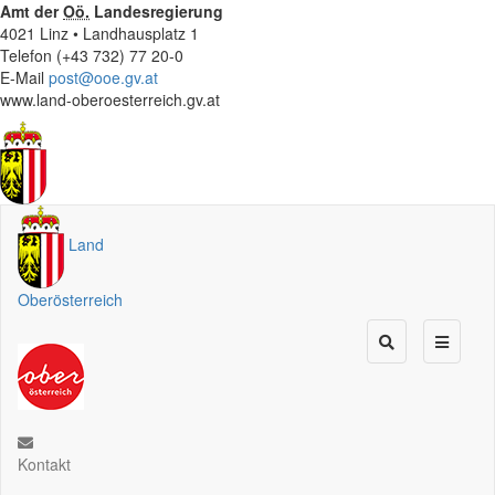
Amt der
Oö.
Landesregierung
4021 Linz • Landhausplatz 1
Telefon (+43 732) 77 20-0
E-Mail
post@ooe.gv.at
www.land-oberoesterreich.gv.at
Land
Oberösterreich
Kontakt