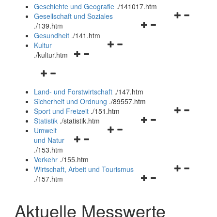
und
Geschichte und Geografie
.
/141017.htm
schließen
Navigationsm
Gesellschaft und Soziales
Navigationsmenü
öffnen
.
/139.htm
öffnen
und
Gesundheit
.
/141.htm
Navigationsmenü
und
schließen
Kultur
Navigationsmenü
öffnen
schließen
.
/kultur.htm
öffnen
und
Navigationsmenü
und
schließen
öffnen
schließen
Land- und Forstwirtschaft
.
/147.htm
und
Sicherheit und Ordnung
.
/89557.htm
schließen
Navigationsm
Sport und Freizeit
.
/151.htm
Navigationsmenü
öffnen
Statistik
.
/statistik.htm
Navigationsmenü
öffnen
und
Umwelt
Navigationsmenü
öffnen
und
schließen
und Natur
öffnen
und
schließen
.
/153.htm
und
schließen
Verkehr
.
/155.htm
schließen
Navigationsm
Wirtschaft, Arbeit und Tourismus
Navigationsmenü
öffnen
.
/157.htm
öffnen
und
und
schließen
Aktuelle Messwerte
schließen