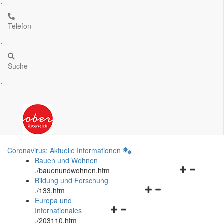
.
Telefon
.
Suche
.
Coronavirus: Aktuelle Informationen
Bauen und Wohnen
Navigationsm
.
/bauenundwohnen.htm
öffnen
Bildung und Forschung
Navigationsmenü
und
.
/133.htm
öffnen
schließen
Europa und
Navigationsmenü
und
Internationales
öffnen
schließen
.
/203110.htm