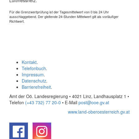
Luftmessnetz.
Für die Grenzwertprüfung ist der Tagesmittelwert von 0 bis 24 Uhr
ausschlaggebend. Der gleitende 24-Stunden Mittelwert gilt als vorläufiger
Richtwert.
Kontakt
.
Telefonbuch
.
Impressum
.
Datenschutz
.
Barrierefreiheit
.
Amt der Oö. Landesregierung • 4021 Linz, Landhausplatz 1
•
Telefon
(+43 732) 77 20-0
• E-Mail
post@ooe.gv.at
www.land-oberoesterreich.gv.at