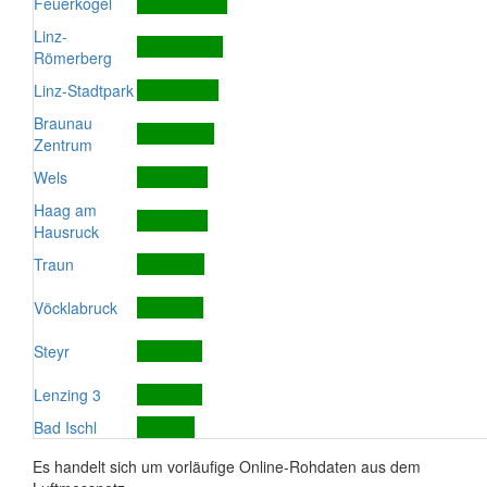
Feuerkogel
Linz-
Römerberg
Linz-Stadtpark
Braunau
Zentrum
Wels
Haag am
Hausruck
Traun
Vöcklabruck
Steyr
Lenzing 3
Bad Ischl
Es handelt sich um vorläufige Online-Rohdaten aus dem