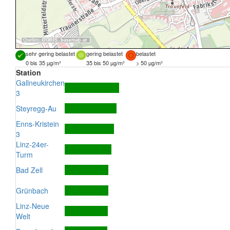
Quellen:
DORIS
,
basemap.at
sehr gering belastet
gering belastet
belastet
0 bis 35 µg/m³
35 bis 50 µg/m³
> 50 µg/m³
Station
Gallneukirchen
3
Steyregg-Au
Enns-Kristein
3
Linz-24er-
Turm
Bad Zell
Grünbach
Linz-Neue
Welt