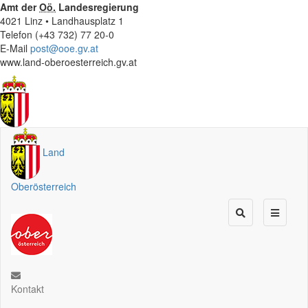
Amt der
Oö.
Landesregierung
4021 Linz • Landhausplatz 1
Telefon (+43 732) 77 20-0
E-Mail
post@ooe.gv.at
www.land-oberoesterreich.gv.at
Land
Oberösterreich
Kontakt