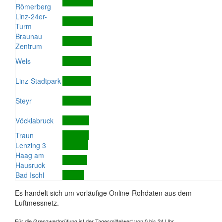
Römerberg
Linz-24er-
Turm
Braunau
Zentrum
Wels
Linz-Stadtpark
Steyr
Vöcklabruck
Traun
Lenzing 3
Haag am
Hausruck
Bad Ischl
Es handelt sich um vorläufige Online-Rohdaten aus dem
Luftmessnetz.
Für die Grenzwertprüfung ist der Tagesmittelwert von 0 bis 24 Uhr