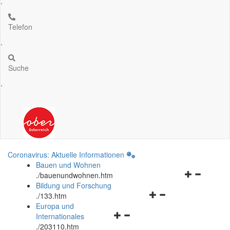
.
Telefon
.
Suche
.
Coronavirus: Aktuelle Informationen
Bauen und Wohnen
Navigationsm
.
/bauenundwohnen.htm
öffnen
Bildung und Forschung
Navigationsmenü
und
.
/133.htm
öffnen
schließen
Europa und
Navigationsmenü
und
Internationales
öffnen
schließen
.
/203110.htm