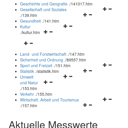
und
Geschichte und Geografie
.
/141017.htm
schließen
Navigationsm
Gesellschaft und Soziales
Navigationsmenü
öffnen
.
/139.htm
öffnen
und
Gesundheit
.
/141.htm
Navigationsmenü
und
schließen
Kultur
Navigationsmenü
öffnen
schließen
.
/kultur.htm
öffnen
und
Navigationsmenü
und
schließen
öffnen
schließen
Land- und Forstwirtschaft
.
/147.htm
und
Sicherheit und Ordnung
.
/89557.htm
schließen
Navigationsm
Sport und Freizeit
.
/151.htm
Navigationsmenü
öffnen
Statistik
.
/statistik.htm
Navigationsmenü
öffnen
und
Umwelt
Navigationsmenü
öffnen
und
schließen
und Natur
öffnen
und
schließen
.
/153.htm
und
schließen
Verkehr
.
/155.htm
schließen
Navigationsm
Wirtschaft, Arbeit und Tourismus
Navigationsmenü
öffnen
.
/157.htm
öffnen
und
und
schließen
Aktuelle Messwerte
schließen