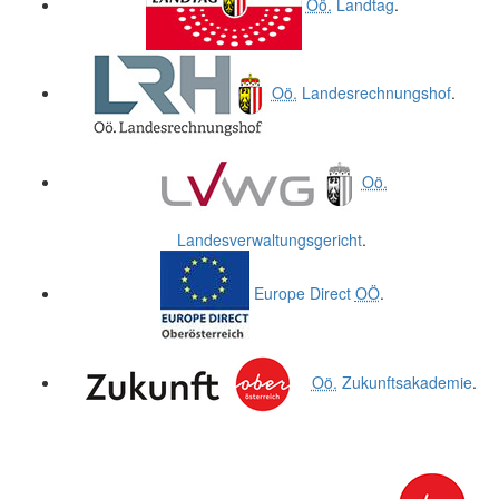
Oö.
Landtag
.
Oö.
Landesrechnungshof
.
Oö.
Landesverwaltungsgericht
.
Europe Direct
OÖ
.
Oö.
Zukunftsakademie
.