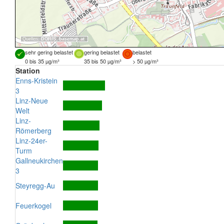
Quellen:
DORIS
,
basemap.at
sehr gering belastet
gering belastet
belastet
0 bis 35 µg/m³
35 bis 50 µg/m³
> 50 µg/m³
Station
Enns-Kristein
3
Linz-Neue
Welt
Linz-
Römerberg
Linz-24er-
Turm
Gallneukirchen
3
Steyregg-Au
Feuerkogel