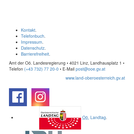
Kontakt
.
Telefonbuch
.
Impressum
.
Datenschutz
.
Barrierefreiheit
.
Amt der Oö. Landesregierung • 4021 Linz, Landhausplatz 1
•
Telefon
(+43 732) 77 20-0
• E-Mail
post@ooe.gv.at
www.land-oberoesterreich.gv.at
.
.
Oö.
Landtag
.