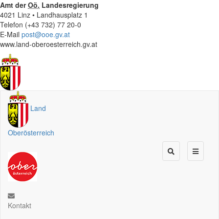
Amt der
Oö.
Landesregierung
4021 Linz • Landhausplatz 1
Telefon (+43 732) 77 20-0
E-Mail
post@ooe.gv.at
www.land-oberoesterreich.gv.at
Land
Oberösterreich
Kontakt