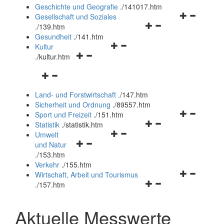
und
Geschichte und Geografie
.
/141017.htm
schließen
Navigationsm
Gesellschaft und Soziales
Navigationsmenü
öffnen
.
/139.htm
öffnen
und
Gesundheit
.
/141.htm
Navigationsmenü
und
schließen
Kultur
Navigationsmenü
öffnen
schließen
.
/kultur.htm
öffnen
und
Navigationsmenü
und
schließen
öffnen
schließen
Land- und Forstwirtschaft
.
/147.htm
und
Sicherheit und Ordnung
.
/89557.htm
schließen
Navigationsm
Sport und Freizeit
.
/151.htm
Navigationsmenü
öffnen
Statistik
.
/statistik.htm
Navigationsmenü
öffnen
und
Umwelt
Navigationsmenü
öffnen
und
schließen
und Natur
öffnen
und
schließen
.
/153.htm
und
schließen
Verkehr
.
/155.htm
schließen
Navigationsm
Wirtschaft, Arbeit und Tourismus
Navigationsmenü
öffnen
.
/157.htm
öffnen
und
und
schließen
Aktuelle Messwerte
schließen