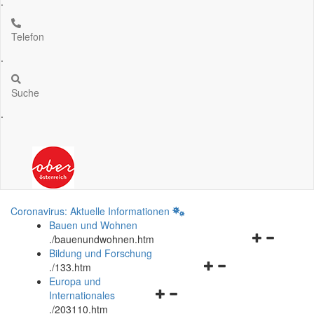
.
Telefon
.
Suche
.
Coronavirus: Aktuelle Informationen
Bauen und Wohnen
Navigationsm
.
/bauenundwohnen.htm
öffnen
Bildung und Forschung
Navigationsmenü
und
.
/133.htm
öffnen
schließen
Europa und
Navigationsmenü
und
Internationales
öffnen
schließen
.
/203110.htm