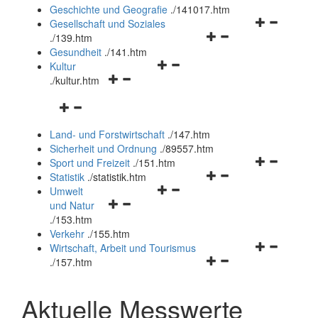
und
Geschichte und Geografie
.
/141017.htm
schließen
Navigationsm
Gesellschaft und Soziales
Navigationsmenü
öffnen
.
/139.htm
öffnen
und
Gesundheit
.
/141.htm
Navigationsmenü
und
schließen
Kultur
Navigationsmenü
öffnen
schließen
.
/kultur.htm
öffnen
und
Navigationsmenü
und
schließen
öffnen
schließen
Land- und Forstwirtschaft
.
/147.htm
und
Sicherheit und Ordnung
.
/89557.htm
schließen
Navigationsm
Sport und Freizeit
.
/151.htm
Navigationsmenü
öffnen
Statistik
.
/statistik.htm
Navigationsmenü
öffnen
und
Umwelt
Navigationsmenü
öffnen
und
schließen
und Natur
öffnen
und
schließen
.
/153.htm
und
schließen
Verkehr
.
/155.htm
schließen
Navigationsm
Wirtschaft, Arbeit und Tourismus
Navigationsmenü
öffnen
.
/157.htm
öffnen
und
und
schließen
Aktuelle Messwerte
schließen