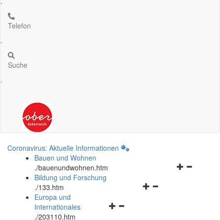
.
Telefon
.
Suche
.
Coronavirus: Aktuelle Informationen
Bauen und Wohnen
Navigationsm
.
/bauenundwohnen.htm
öffnen
Bildung und Forschung
Navigationsmenü
und
.
/133.htm
öffnen
schließen
Europa und
Navigationsmenü
und
Internationales
öffnen
schließen
.
/203110.htm