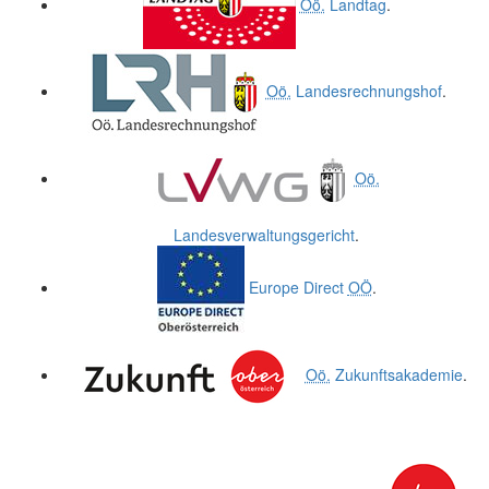
Oö.
Landtag
.
Oö.
Landesrechnungshof
.
Oö.
Landesverwaltungsgericht
.
Europe Direct
OÖ
.
Oö.
Zukunftsakademie
.