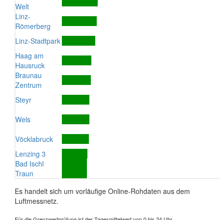
Welt
Linz-
Römerberg
Linz-Stadtpark
Haag am
Hausruck
Braunau
Zentrum
Steyr
Wels
Vöcklabruck
Lenzing 3
Bad Ischl
Traun
Es handelt sich um vorläufige Online-Rohdaten aus dem
Luftmessnetz.
Für die Grenzwertprüfung ist der Tagesmittelwert von 0 bis 24 Uhr