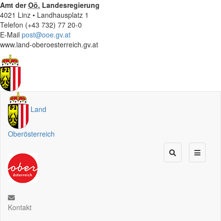
Amt der
Oö.
Landesregierung
4021 Linz • Landhausplatz 1
Telefon (+43 732) 77 20-0
E-Mail
post@ooe.gv.at
www.land-oberoesterreich.gv.at
Land
Oberösterreich
Kontakt