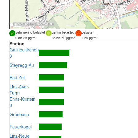
Quellen:
DORIS
,
basemap.at
sehr gering belastet
gering belastet
belastet
0 bis 35 µg/m³
35 bis 50 µg/m³
> 50 µg/m³
Station
Gallneukirchen
3
Steyregg-Au
Bad Zell
Linz-24er-
Turm
Enns-Kristein
3
Grünbach
Feuerkogel
Linz-Neue