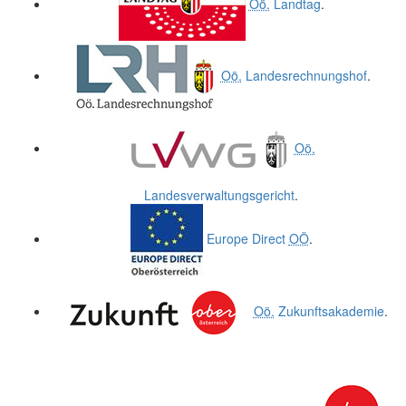
Oö.
Landtag
.
Oö.
Landesrechnungshof
.
Oö.
Landesverwaltungsgericht
.
Europe Direct
OÖ
.
Oö.
Zukunftsakademie
.