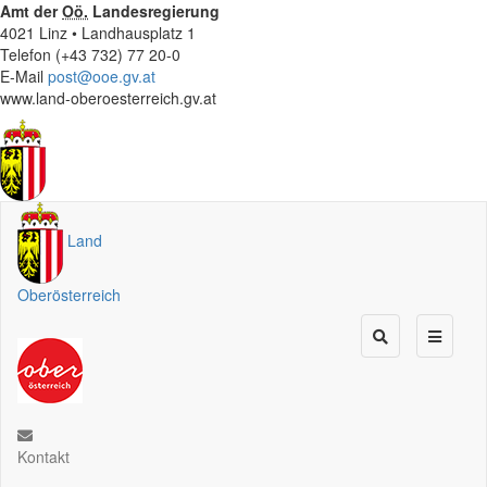
Amt der
Oö.
Landesregierung
4021 Linz • Landhausplatz 1
Telefon (+43 732) 77 20-0
E-Mail
post@ooe.gv.at
www.land-oberoesterreich.gv.at
Land
Oberösterreich
Kontakt