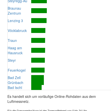
Steyregg-Au
Braunau
Zentrum
Lenzing 3
Vöcklabruck
Traun
Haag am
Hausruck
Steyr
Feuerkogel
Bad Zell
Grünbach
Bad Ischl
Es handelt sich um vorläufige Online-Rohdaten aus dem
Luftmessnetz.
Für die Grenzwertprüfung ist der Tagesmittelwert von 0 bis 24 Uhr