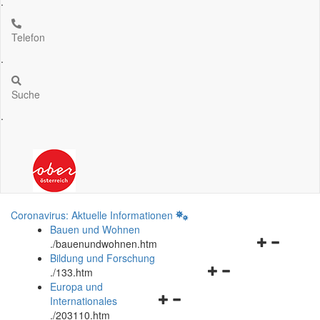
.
Telefon
.
Suche
.
Coronavirus: Aktuelle Informationen
Bauen und Wohnen
Navigationsm
.
/bauenundwohnen.htm
öffnen
Bildung und Forschung
Navigationsmenü
und
.
/133.htm
öffnen
schließen
Europa und
Navigationsmenü
und
Internationales
öffnen
schließen
.
/203110.htm