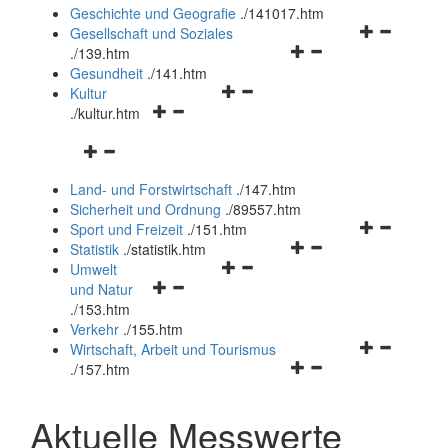
und
Geschichte und Geografie
.
/141017.htm
schließen
Navigationsm
Gesellschaft und Soziales
Navigationsmenü
öffnen
.
/139.htm
öffnen
und
Gesundheit
.
/141.htm
Navigationsmenü
und
schließen
Kultur
Navigationsmenü
öffnen
schließen
.
/kultur.htm
öffnen
und
Navigationsmenü
und
schließen
öffnen
schließen
Land- und Forstwirtschaft
.
/147.htm
und
Sicherheit und Ordnung
.
/89557.htm
schließen
Navigationsm
Sport und Freizeit
.
/151.htm
Navigationsmenü
öffnen
Statistik
.
/statistik.htm
Navigationsmenü
öffnen
und
Umwelt
Navigationsmenü
öffnen
und
schließen
und Natur
öffnen
und
schließen
.
/153.htm
und
schließen
Verkehr
.
/155.htm
schließen
Navigationsm
Wirtschaft, Arbeit und Tourismus
Navigationsmenü
öffnen
.
/157.htm
öffnen
und
und
schließen
Aktuelle Messwerte
schließen