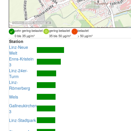
Quellen:
DORIS
,
basemap.at
sehr gering belastet
gering belastet
belastet
0 bis 35 µg/m³
35 bis 50 µg/m³
> 50 µg/m³
Station
Linz-Neue
Welt
Enns-Kristein
3
Linz-24er-
Turm
Linz-
Römerberg
Wels
Gallneukirchen
3
Linz-Stadtpark