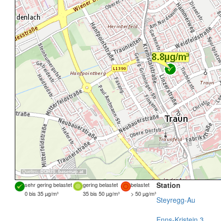
Quellen:
DORIS
,
basemap.at
Station
sehr gering belastet
gering belastet
belastet
0 bis 35 µg/m³
35 bis 50 µg/m³
> 50 µg/m³
Steyregg-Au
Enns-Kristein 3