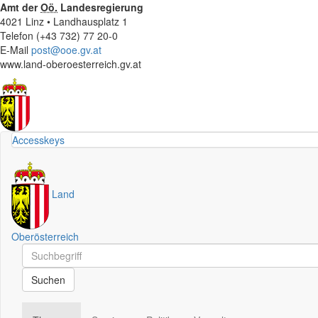
Amt der
Oö.
Landesregierung
4021 Linz • Landhausplatz 1
Telefon (+43 732) 77 20-0
E-Mail
post@ooe.gv.at
www.land-oberoesterreich.gv.at
Accesskeys
Land
Oberösterreich
Schnellsuche
Schnellsuche
Suchen