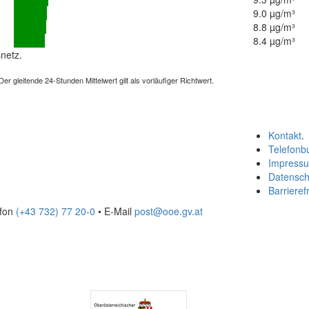
9.0 µg/m³
8.8 µg/m³
8.4 µg/m³
netz.
 gleitende 24-Stunden Mittelwert gilt als vorläufiger Richtwert.
Kontakt
.
Telefonb
Impress
Datensch
Barrierefr
efon
(+43 732) 77 20-0
• E-Mail
post@ooe.gv.at