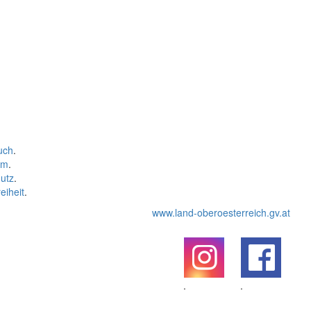
uch
.
um
.
utz
.
eiheit
.
www.land-oberoesterreich.gv.at
.
.