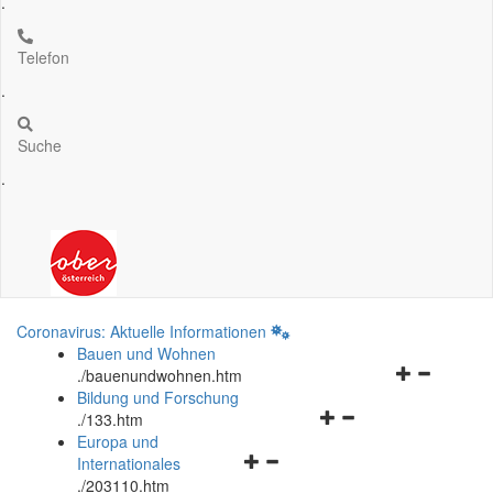
.
Telefon
.
Suche
.
Coronavirus: Aktuelle Informationen
Bauen und Wohnen
Navigationsm
.
/bauenundwohnen.htm
öffnen
Bildung und Forschung
Navigationsmenü
und
.
/133.htm
öffnen
schließen
Europa und
Navigationsmenü
und
Internationales
öffnen
schließen
.
/203110.htm