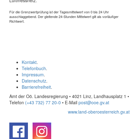
Luftmessnetz.
Für die Grenzwertprüfung ist der Tagesmittelwert von 0 bis 24 Uhr
ausschlaggebend. Der gleitende 24-Stunden Mittelwert gilt als vorläufiger
Richtwert.
Kontakt
.
Telefonbuch
.
Impressum
.
Datenschutz
.
Barrierefreiheit
.
Amt der Oö. Landesregierung • 4021 Linz, Landhausplatz 1
•
Telefon
(+43 732) 77 20-0
• E-Mail
post@ooe.gv.at
www.land-oberoesterreich.gv.at