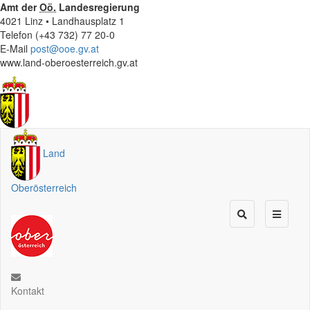
Amt der
Oö.
Landesregierung
4021 Linz • Landhausplatz 1
Telefon (+43 732) 77 20-0
E-Mail
post@ooe.gv.at
www.land-oberoesterreich.gv.at
Land
Oberösterreich
Kontakt