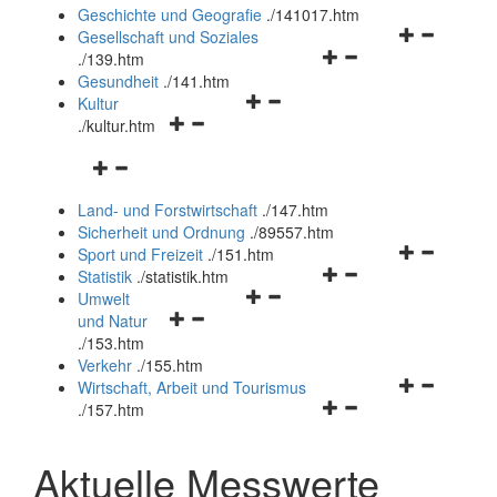
und
Geschichte und Geografie
.
/141017.htm
schließen
Navigationsm
Gesellschaft und Soziales
Navigationsmenü
öffnen
.
/139.htm
öffnen
und
Gesundheit
.
/141.htm
Navigationsmenü
und
schließen
Kultur
Navigationsmenü
öffnen
schließen
.
/kultur.htm
öffnen
und
Navigationsmenü
und
schließen
öffnen
schließen
Land- und Forstwirtschaft
.
/147.htm
und
Sicherheit und Ordnung
.
/89557.htm
schließen
Navigationsm
Sport und Freizeit
.
/151.htm
Navigationsmenü
öffnen
Statistik
.
/statistik.htm
Navigationsmenü
öffnen
und
Umwelt
Navigationsmenü
öffnen
und
schließen
und Natur
öffnen
und
schließen
.
/153.htm
und
schließen
Verkehr
.
/155.htm
schließen
Navigationsm
Wirtschaft, Arbeit und Tourismus
Navigationsmenü
öffnen
.
/157.htm
öffnen
und
und
schließen
Aktuelle Messwerte
schließen