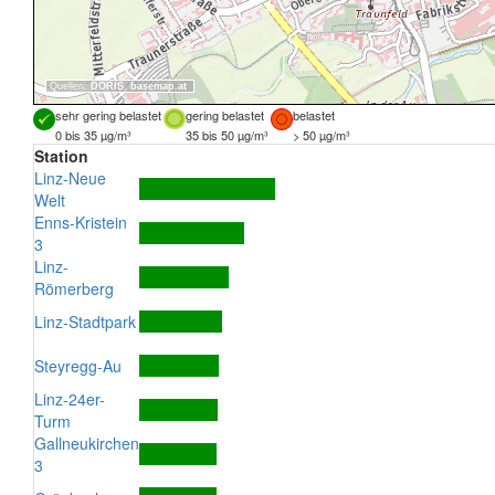
Quellen:
DORIS
,
basemap.at
sehr gering belastet
gering belastet
belastet
0 bis 35 µg/m³
35 bis 50 µg/m³
> 50 µg/m³
Station
Linz-Neue
Welt
Enns-Kristein
3
Linz-
Römerberg
Linz-Stadtpark
Steyregg-Au
Linz-24er-
Turm
Gallneukirchen
3