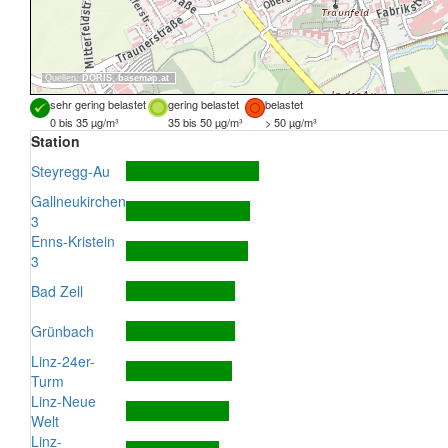
Quellen:
DORIS
,
basemap.at
sehr gering belastet
gering belastet
belastet
0 bis 35 µg/m³
35 bis 50 µg/m³
> 50 µg/m³
Station
Steyregg-Au
Gallneukirchen
3
Enns-Kristein
3
Bad Zell
Grünbach
Linz-24er-
Turm
Linz-Neue
Welt
Linz-