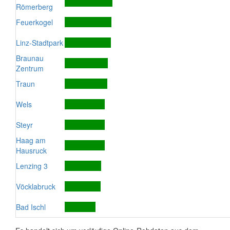
Römerberg
Feuerkogel
Linz-Stadtpark
Braunau
Zentrum
Traun
Wels
Steyr
Haag am
Hausruck
Lenzing 3
Vöcklabruck
Bad Ischl