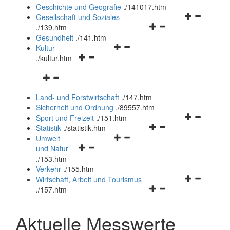
und
Geschichte und Geografie
.
/141017.htm
schließen
Navigationsm
Gesellschaft und Soziales
Navigationsmenü
öffnen
.
/139.htm
öffnen
und
Gesundheit
.
/141.htm
Navigationsmenü
und
schließen
Kultur
Navigationsmenü
öffnen
schließen
.
/kultur.htm
öffnen
und
Navigationsmenü
und
schließen
öffnen
schließen
Land- und Forstwirtschaft
.
/147.htm
und
Sicherheit und Ordnung
.
/89557.htm
schließen
Navigationsm
Sport und Freizeit
.
/151.htm
Navigationsmenü
öffnen
Statistik
.
/statistik.htm
Navigationsmenü
öffnen
und
Umwelt
Navigationsmenü
öffnen
und
schließen
und Natur
öffnen
und
schließen
.
/153.htm
und
schließen
Verkehr
.
/155.htm
schließen
Navigationsm
Wirtschaft, Arbeit und Tourismus
Navigationsmenü
öffnen
.
/157.htm
öffnen
und
und
schließen
Aktuelle Messwerte
schließen