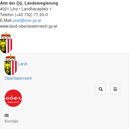
Amt der
Oö.
Landesregierung
4021 Linz • Landhausplatz 1
Telefon (+43 732) 77 20-0
E-Mail
post@ooe.gv.at
www.land-oberoesterreich.gv.at
Land
Oberösterreich
Kontakt