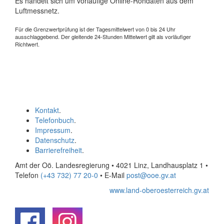
Es handelt sich um vorläufige Online-Rohdaten aus dem
Luftmessnetz.
Für die Grenzwertprüfung ist der Tagesmittelwert von 0 bis 24 Uhr
ausschlaggebend. Der gleitende 24-Stunden Mittelwert gilt als vorläufiger
Richtwert.
Kontakt
.
Telefonbuch
.
Impressum
.
Datenschutz
.
Barrierefreiheit
.
Amt der Oö. Landesregierung • 4021 Linz, Landhausplatz 1
•
Telefon
(+43 732) 77 20-0
• E-Mail
post@ooe.gv.at
www.land-oberoesterreich.gv.at