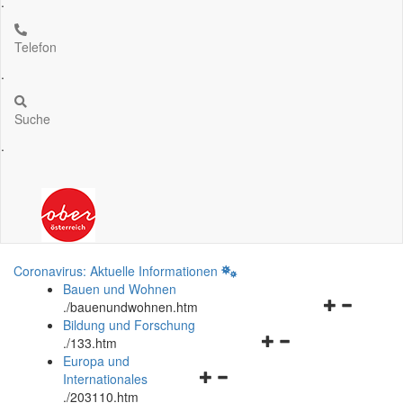
.
Telefon
.
Suche
.
Coronavirus: Aktuelle Informationen
Bauen und Wohnen
Navigationsm
.
/bauenundwohnen.htm
öffnen
Bildung und Forschung
Navigationsmenü
und
.
/133.htm
öffnen
schließen
Europa und
Navigationsmenü
und
Internationales
öffnen
schließen
.
/203110.htm