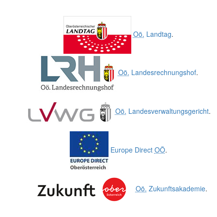
Oö.
Landtag
.
Oö.
Landesrechnungshof
.
Oö.
Landesverwaltungsgericht
.
Europe Direct
OÖ
.
Oö.
Zukunftsakademie
.