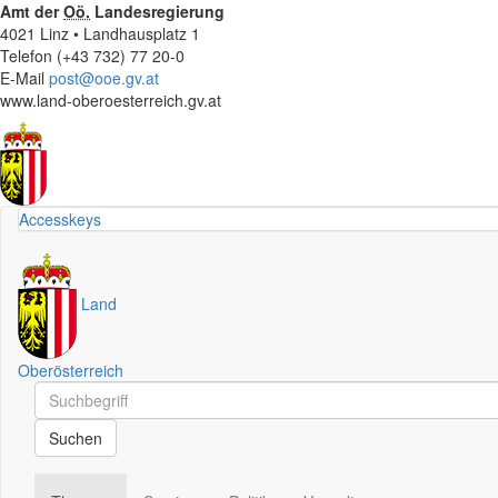
Amt der
Oö.
Landesregierung
4021 Linz • Landhausplatz 1
Telefon (+43 732) 77 20-0
E-Mail
post@ooe.gv.at
www.land-oberoesterreich.gv.at
Accesskeys
Land
Oberösterreich
Schnellsuche
Schnellsuche
Suchen