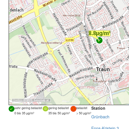
Quellen:
DORIS
,
basemap.at
Station
sehr gering belastet
gering belastet
belastet
0 bis 35 µg/m³
35 bis 50 µg/m³
> 50 µg/m³
Grünbach
Enns-Kristein 3