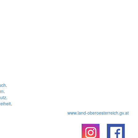
uch
.
um
.
utz
.
eiheit
.
www.land-oberoesterreich.gv.at