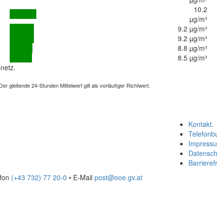
10.2
µg/m³
9.2 µg/m³
9.2 µg/m³
8.8 µg/m³
8.5 µg/m³
netz.
 gleitende 24-Stunden Mittelwert gilt als vorläufiger Richtwert.
Kontakt
.
Telefonb
Impress
Datensch
Barrierefr
efon
(+43 732) 77 20-0
• E-Mail
post@ooe.gv.at