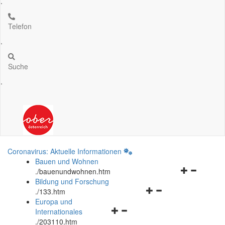
.
Telefon
.
Suche
.
Coronavirus: Aktuelle Informationen
Bauen und Wohnen
Navigationsm
.
/bauenundwohnen.htm
öffnen
Bildung und Forschung
Navigationsmenü
und
.
/133.htm
öffnen
schließen
Europa und
Navigationsmenü
und
Internationales
öffnen
schließen
.
/203110.htm