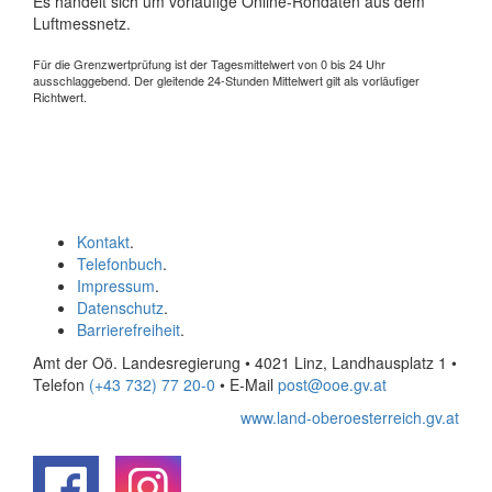
Es handelt sich um vorläufige Online-Rohdaten aus dem
Luftmessnetz.
Für die Grenzwertprüfung ist der Tagesmittelwert von 0 bis 24 Uhr
ausschlaggebend. Der gleitende 24-Stunden Mittelwert gilt als vorläufiger
Richtwert.
Kontakt
.
Telefonbuch
.
Impressum
.
Datenschutz
.
Barrierefreiheit
.
Amt der Oö. Landesregierung • 4021 Linz, Landhausplatz 1
•
Telefon
(+43 732) 77 20-0
• E-Mail
post@ooe.gv.at
www.land-oberoesterreich.gv.at