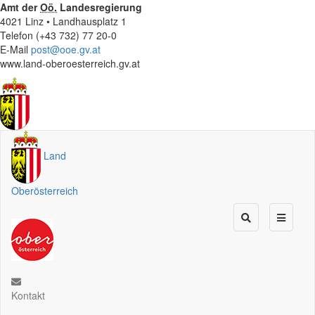
Amt der
Oö.
Landesregierung
4021 Linz • Landhausplatz 1
Telefon (+43 732) 77 20-0
E-Mail
post@ooe.gv.at
www.land-oberoesterreich.gv.at
Land
Oberösterreich
Kontakt