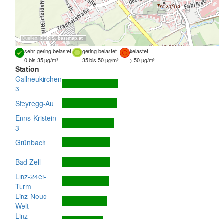
Quellen:
DORIS
,
basemap.at
sehr gering belastet
gering belastet
belastet
0 bis 35 µg/m³
35 bis 50 µg/m³
> 50 µg/m³
Station
Gallneukirchen
3
Steyregg-Au
Enns-Kristein
3
Grünbach
Bad Zell
Linz-24er-
Turm
Linz-Neue
Welt
Linz-