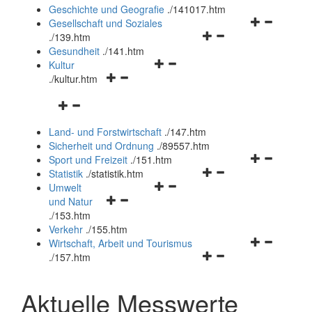
und
Geschichte und Geografie
.
/141017.htm
schließen
Navigationsm
Gesellschaft und Soziales
Navigationsmenü
öffnen
.
/139.htm
öffnen
und
Gesundheit
.
/141.htm
Navigationsmenü
und
schließen
Kultur
Navigationsmenü
öffnen
schließen
.
/kultur.htm
öffnen
und
Navigationsmenü
und
schließen
öffnen
schließen
Land- und Forstwirtschaft
.
/147.htm
und
Sicherheit und Ordnung
.
/89557.htm
schließen
Navigationsm
Sport und Freizeit
.
/151.htm
Navigationsmenü
öffnen
Statistik
.
/statistik.htm
Navigationsmenü
öffnen
und
Umwelt
Navigationsmenü
öffnen
und
schließen
und Natur
öffnen
und
schließen
.
/153.htm
und
schließen
Verkehr
.
/155.htm
schließen
Navigationsm
Wirtschaft, Arbeit und Tourismus
Navigationsmenü
öffnen
.
/157.htm
öffnen
und
und
schließen
Aktuelle Messwerte
schließen