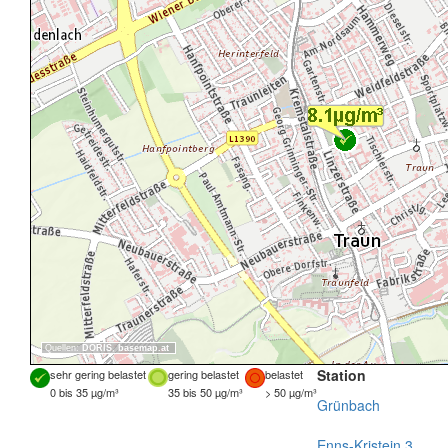
Quellen:
DORIS
,
basemap.at
Station
sehr gering belastet
gering belastet
belastet
0 bis 35 µg/m³
35 bis 50 µg/m³
> 50 µg/m³
Grünbach
Enns-Kristein 3