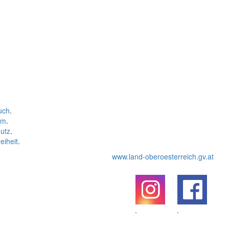
uch
.
um
.
utz
.
eiheit
.
www.land-oberoesterreich.gv.at
.
.