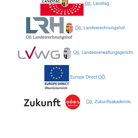
Oö.
Landtag
.
Oö.
Landesrechnungshof
.
Oö.
Landesverwaltungsgericht
.
Europe Direct
OÖ
.
Oö.
Zukunftsakademie
.