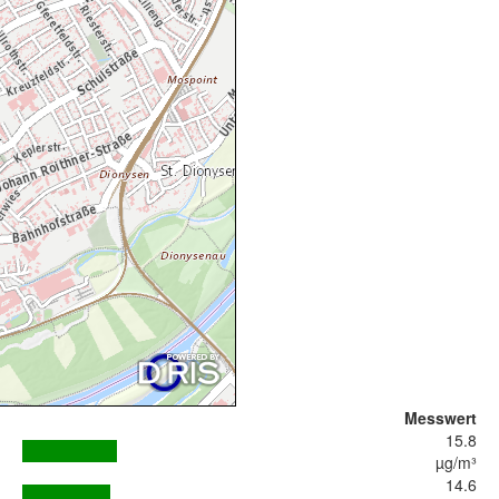
Messwert
15.8
µg/m³
14.6