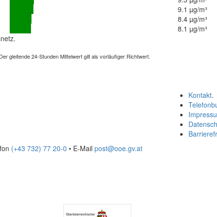
9.1 µg/m³
8.4 µg/m³
8.1 µg/m³
netz.
 gleitende 24-Stunden Mittelwert gilt als vorläufiger Richtwert.
Kontakt
.
Telefonb
Impress
Datensch
Barrierefr
efon
(+43 732) 77 20-0
• E-Mail
post@ooe.gv.at