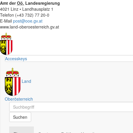
Amt der
Oö.
Landesregierung
4021 Linz • Landhausplatz 1
Telefon (+43 732) 77 20-0
E-Mail
post@ooe.gv.at
www.land-oberoesterreich.gv.at
Accesskeys
Land
Oberösterreich
Schnellsuche
Schnellsuche
Suchen