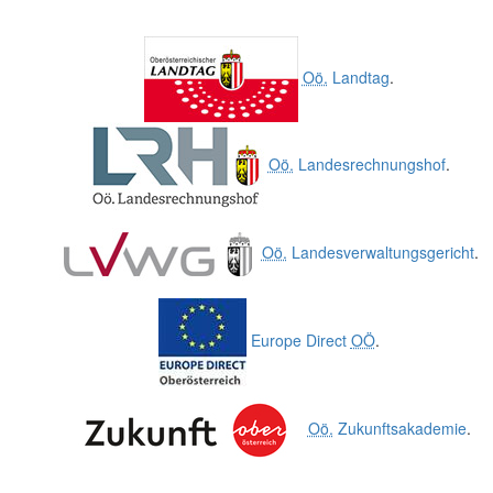
Oö.
Landtag
.
Oö.
Landesrechnungshof
.
Oö.
Landesverwaltungsgericht
.
Europe Direct
OÖ
.
Oö.
Zukunftsakademie
.