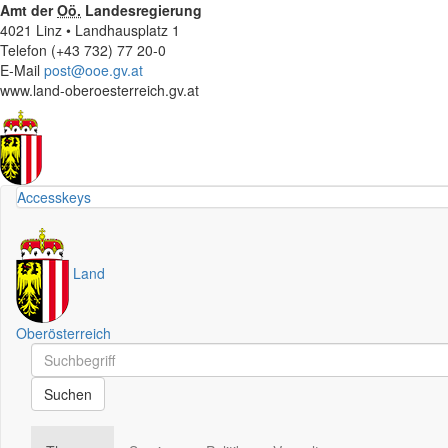
Amt der
Oö.
Landesregierung
4021 Linz • Landhausplatz 1
Telefon (+43 732) 77 20-0
E-Mail
post@ooe.gv.at
www.land-oberoesterreich.gv.at
Accesskeys
Land
Oberösterreich
Schnellsuche
Schnellsuche
Suchen