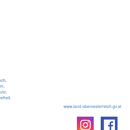
uch
.
um
.
utz
.
eiheit
.
www.land-oberoesterreich.gv.at