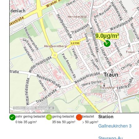
Quellen:
DORIS
,
basemap.at
Station
sehr gering belastet
gering belastet
belastet
0 bis 35 µg/m³
35 bis 50 µg/m³
> 50 µg/m³
Gallneukirchen 3
Steyregg-Au