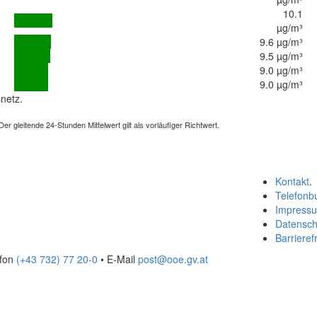
10.1
µg/m³
9.6 µg/m³
9.5 µg/m³
9.0 µg/m³
9.0 µg/m³
netz.
 gleitende 24-Stunden Mittelwert gilt als vorläufiger Richtwert.
Kontakt
.
Telefonb
Impress
Datensch
Barrierefr
efon
(+43 732) 77 20-0
• E-Mail
post@ooe.gv.at