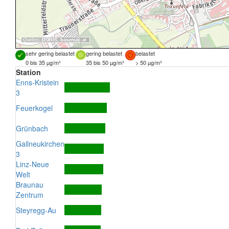
Quellen:
DORIS
,
basemap.at
sehr gering belastet
gering belastet
belastet
0 bis 35 µg/m³
35 bis 50 µg/m³
> 50 µg/m³
Station
Enns-Kristein
3
Feuerkogel
Grünbach
Gallneukirchen
3
Linz-Neue
Welt
Braunau
Zentrum
Steyregg-Au