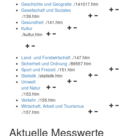
und
Geschichte und Geografie
.
/141017.htm
schließen
Navigationsm
Gesellschaft und Soziales
Navigationsmenü
öffnen
.
/139.htm
öffnen
und
Gesundheit
.
/141.htm
Navigationsmenü
und
schließen
Kultur
Navigationsmenü
öffnen
schließen
.
/kultur.htm
öffnen
und
Navigationsmenü
und
schließen
öffnen
schließen
Land- und Forstwirtschaft
.
/147.htm
und
Sicherheit und Ordnung
.
/89557.htm
schließen
Navigationsm
Sport und Freizeit
.
/151.htm
Navigationsmenü
öffnen
Statistik
.
/statistik.htm
Navigationsmenü
öffnen
und
Umwelt
Navigationsmenü
öffnen
und
schließen
und Natur
öffnen
und
schließen
.
/153.htm
und
schließen
Verkehr
.
/155.htm
schließen
Navigationsm
Wirtschaft, Arbeit und Tourismus
Navigationsmenü
öffnen
.
/157.htm
öffnen
und
und
schließen
Aktuelle Messwerte
schließen