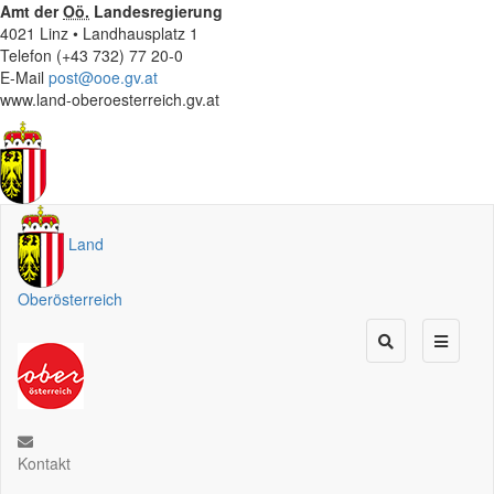
Amt der
Oö.
Landesregierung
4021 Linz • Landhausplatz 1
Telefon (+43 732) 77 20-0
E-Mail
post@ooe.gv.at
www.land-oberoesterreich.gv.at
Land
Oberösterreich
Kontakt