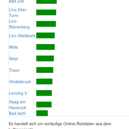
Bad Zell
Linz-24er-
Turm
Linz-
Römerberg
Linz-Stadtpark
Wels
Steyr
Traun
Vöcklabruck
Lenzing 3
Haag am
Hausruck
Bad Ischl
Es handelt sich um vorläufige Online-Rohdaten aus dem