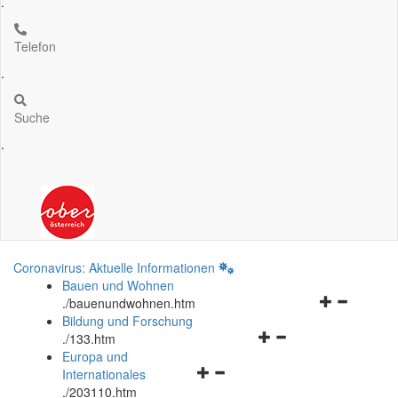
.
Telefon
.
Suche
.
Coronavirus: Aktuelle Informationen
Bauen und Wohnen
Navigationsm
.
/bauenundwohnen.htm
öffnen
Bildung und Forschung
Navigationsmenü
und
.
/133.htm
öffnen
schließen
Europa und
Navigationsmenü
und
Internationales
öffnen
schließen
.
/203110.htm