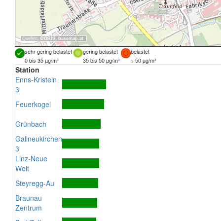
Quellen:
DORIS
,
basemap.at
sehr gering belastet
gering belastet
belastet
0 bis 35 µg/m³
35 bis 50 µg/m³
> 50 µg/m³
Station
Enns-Kristein
3
Feuerkogel
Grünbach
Gallneukirchen
3
Linz-Neue
Welt
Steyregg-Au
Braunau
Zentrum