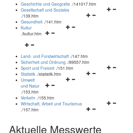
und
Geschichte und Geografie
.
/141017.htm
schließen
Navigationsm
Gesellschaft und Soziales
Navigationsmenü
öffnen
.
/139.htm
öffnen
und
Gesundheit
.
/141.htm
Navigationsmenü
und
schließen
Kultur
Navigationsmenü
öffnen
schließen
.
/kultur.htm
öffnen
und
Navigationsmenü
und
schließen
öffnen
schließen
Land- und Forstwirtschaft
.
/147.htm
und
Sicherheit und Ordnung
.
/89557.htm
schließen
Navigationsm
Sport und Freizeit
.
/151.htm
Navigationsmenü
öffnen
Statistik
.
/statistik.htm
Navigationsmenü
öffnen
und
Umwelt
Navigationsmenü
öffnen
und
schließen
und Natur
öffnen
und
schließen
.
/153.htm
und
schließen
Verkehr
.
/155.htm
schließen
Navigationsm
Wirtschaft, Arbeit und Tourismus
Navigationsmenü
öffnen
.
/157.htm
öffnen
und
und
schließen
Aktuelle Messwerte
schließen