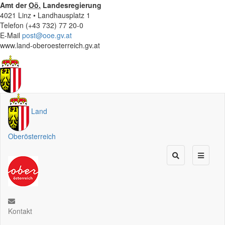
Amt der
Oö.
Landesregierung
4021 Linz • Landhausplatz 1
Telefon (+43 732) 77 20-0
E-Mail
post@ooe.gv.at
www.land-oberoesterreich.gv.at
Land
Oberösterreich
Kontakt