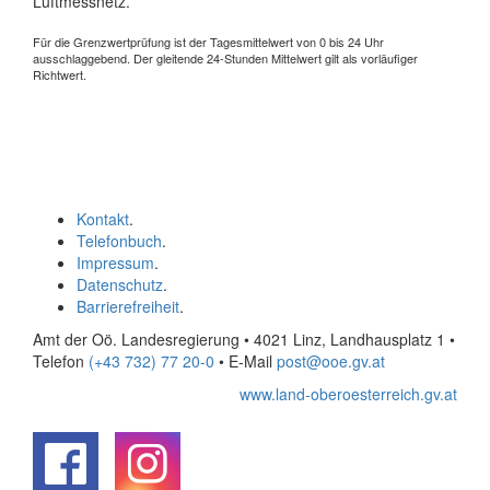
Luftmessnetz.
Für die Grenzwertprüfung ist der Tagesmittelwert von 0 bis 24 Uhr
ausschlaggebend. Der gleitende 24-Stunden Mittelwert gilt als vorläufiger
Richtwert.
Kontakt
.
Telefonbuch
.
Impressum
.
Datenschutz
.
Barrierefreiheit
.
Amt der Oö. Landesregierung • 4021 Linz, Landhausplatz 1
•
Telefon
(+43 732) 77 20-0
• E-Mail
post@ooe.gv.at
www.land-oberoesterreich.gv.at