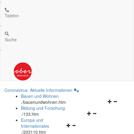
.
Telefon
.
Suche
.
Coronavirus: Aktuelle Informationen
Bauen und Wohnen
Navigationsm
.
/bauenundwohnen.htm
öffnen
Bildung und Forschung
Navigationsmenü
und
.
/133.htm
öffnen
schließen
Europa und
Navigationsmenü
und
Internationales
öffnen
schließen
.
/203110.htm