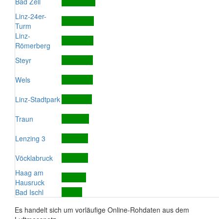
Bad Zell
Linz-24er-
Turm
Linz-
Römerberg
Steyr
Wels
Linz-Stadtpark
Traun
Lenzing 3
Vöcklabruck
Haag am
Hausruck
Bad Ischl
Es handelt sich um vorläufige Online-Rohdaten aus dem