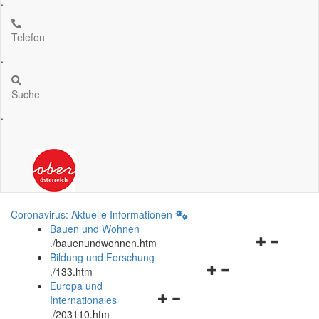
.
Telefon
.
Suche
.
Coronavirus: Aktuelle Informationen
Bauen und Wohnen
Navigationsm
.
/bauenundwohnen.htm
öffnen
Bildung und Forschung
Navigationsmenü
und
.
/133.htm
öffnen
schließen
Europa und
Navigationsmenü
und
Internationales
öffnen
schließen
.
/203110.htm