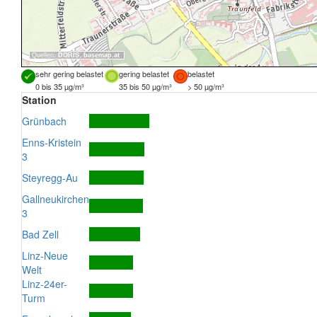
Quellen:
DORIS
,
basemap.at
sehr gering belastet
gering belastet
belastet
0 bis 35 µg/m³
35 bis 50 µg/m³
> 50 µg/m³
Station
Grünbach
Enns-Kristein
3
Steyregg-Au
Gallneukirchen
3
Bad Zell
Linz-Neue
Welt
Linz-24er-
Turm