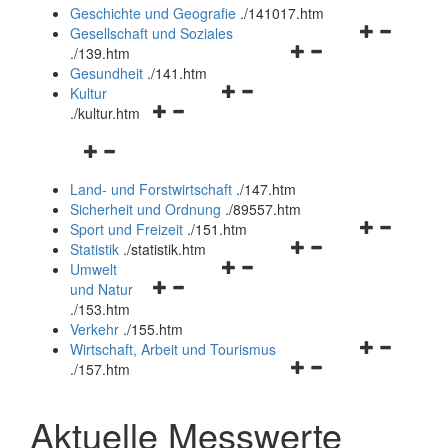
und
Geschichte und Geografie
.
/141017.htm
schließen
Navigationsm
Gesellschaft und Soziales
Navigationsmenü
öffnen
.
/139.htm
öffnen
und
Gesundheit
.
/141.htm
Navigationsmenü
und
schließen
Kultur
Navigationsmenü
öffnen
schließen
.
/kultur.htm
öffnen
und
Navigationsmenü
und
schließen
öffnen
schließen
Land- und Forstwirtschaft
.
/147.htm
und
Sicherheit und Ordnung
.
/89557.htm
schließen
Navigationsm
Sport und Freizeit
.
/151.htm
Navigationsmenü
öffnen
Statistik
.
/statistik.htm
Navigationsmenü
öffnen
und
Umwelt
Navigationsmenü
öffnen
und
schließen
und Natur
öffnen
und
schließen
.
/153.htm
und
schließen
Verkehr
.
/155.htm
schließen
Navigationsm
Wirtschaft, Arbeit und Tourismus
Navigationsmenü
öffnen
.
/157.htm
öffnen
und
und
schließen
Aktuelle Messwerte
schließen