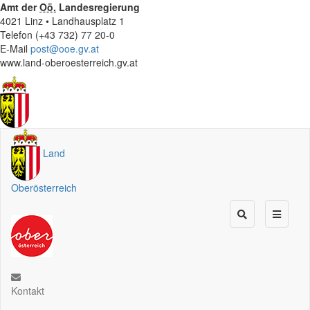
Amt der
Oö.
Landesregierung
4021 Linz • Landhausplatz 1
Telefon (+43 732) 77 20-0
E-Mail
post@ooe.gv.at
www.land-oberoesterreich.gv.at
Land
Oberösterreich
Kontakt