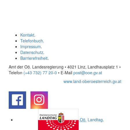
Kontakt
.
Telefonbuch
.
Impressum
.
Datenschutz
.
Barrierefreiheit
.
Amt der Oö. Landesregierung • 4021 Linz, Landhausplatz 1
•
Telefon
(+43 732) 77 20-0
• E-Mail
post@ooe.gv.at
www.land-oberoesterreich.gv.at
.
.
Oö.
Landtag
.