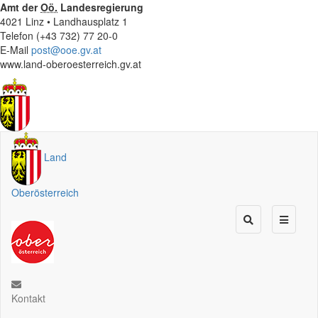
Amt der
Oö.
Landesregierung
4021 Linz • Landhausplatz 1
Telefon (+43 732) 77 20-0
E-Mail
post@ooe.gv.at
www.land-oberoesterreich.gv.at
Land
Oberösterreich
Kontakt