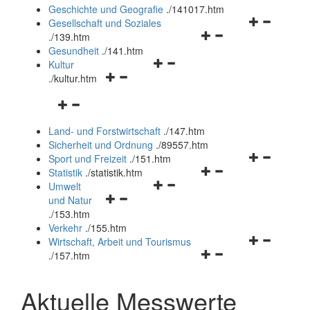
und
Geschichte und Geografie
.
/141017.htm
schließen
Navigationsm
Gesellschaft und Soziales
Navigationsmenü
öffnen
.
/139.htm
öffnen
und
Gesundheit
.
/141.htm
Navigationsmenü
und
schließen
Kultur
Navigationsmenü
öffnen
schließen
.
/kultur.htm
öffnen
und
Navigationsmenü
und
schließen
öffnen
schließen
Land- und Forstwirtschaft
.
/147.htm
und
Sicherheit und Ordnung
.
/89557.htm
schließen
Navigationsm
Sport und Freizeit
.
/151.htm
Navigationsmenü
öffnen
Statistik
.
/statistik.htm
Navigationsmenü
öffnen
und
Umwelt
Navigationsmenü
öffnen
und
schließen
und Natur
öffnen
und
schließen
.
/153.htm
und
schließen
Verkehr
.
/155.htm
schließen
Navigationsm
Wirtschaft, Arbeit und Tourismus
Navigationsmenü
öffnen
.
/157.htm
öffnen
und
und
schließen
Aktuelle Messwerte
schließen