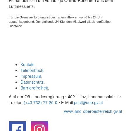
Es handelt sich um vorläufige Online-Rohdaten aus dem
Luftmessnetz.
Für die Grenzwertprüfung ist der Tagesmittelwert von 0 bis 24 Uhr
ausschlaggebend. Der gleitende 24-Stunden Mittelwert gilt als vorläufiger
Richtwert.
Kontakt
.
Telefonbuch
.
Impressum
.
Datenschutz
.
Barrierefreiheit
.
Amt der Oö. Landesregierung • 4021 Linz, Landhausplatz 1
•
Telefon
(+43 732) 77 20-0
• E-Mail
post@ooe.gv.at
www.land-oberoesterreich.gv.at