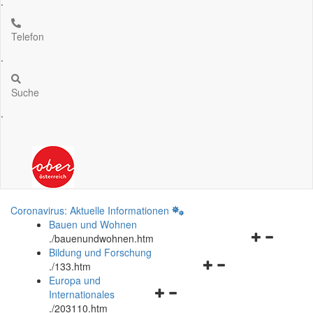
.
Telefon
.
Suche
.
Coronavirus: Aktuelle Informationen
Bauen und Wohnen
Navigationsm
.
/bauenundwohnen.htm
öffnen
Bildung und Forschung
Navigationsmenü
und
.
/133.htm
öffnen
schließen
Europa und
Navigationsmenü
und
Internationales
öffnen
schließen
.
/203110.htm