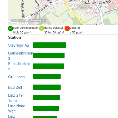
Quellen:
DORIS
,
basemap.at
sehr gering belastet
gering belastet
belastet
0 bis 35 µg/m³
35 bis 50 µg/m³
> 50 µg/m³
Station
Steyregg-Au
Gallneukirchen
3
Enns-Kristein
3
Grünbach
Bad Zell
Linz-24er-
Turm
Linz-Neue
Welt
Linz-