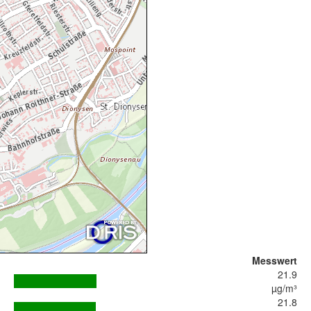
Messwert
21.9
µg/m³
21.8