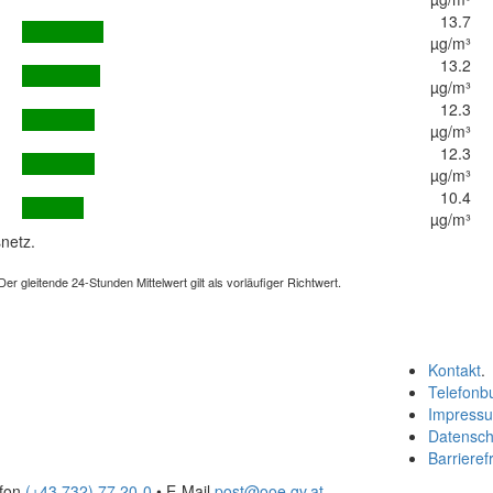
13.7
µg/m³
13.2
µg/m³
12.3
µg/m³
12.3
µg/m³
10.4
µg/m³
netz.
 gleitende 24-Stunden Mittelwert gilt als vorläufiger Richtwert.
Kontakt
.
Telefonb
Impress
Datensch
Barrierefr
efon
(+43 732) 77 20-0
• E-Mail
post@ooe.gv.at