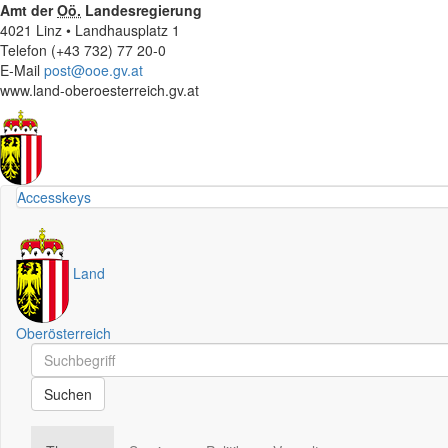
Amt der
Oö.
Landesregierung
4021 Linz • Landhausplatz 1
Telefon (+43 732) 77 20-0
E-Mail
post@ooe.gv.at
www.land-oberoesterreich.gv.at
Accesskeys
Land
Oberösterreich
Schnellsuche
Schnellsuche
Suchen