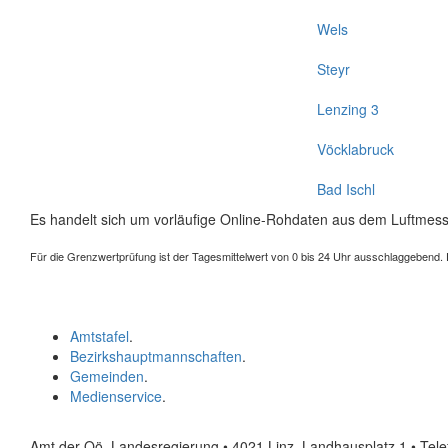
Wels
Steyr
Lenzing 3
Vöcklabruck
Bad Ischl
Es handelt sich um vorläufige Online-Rohdaten aus dem Luftmess
Für die Grenzwertprüfung ist der Tagesmittelwert von 0 bis 24 Uhr ausschlaggebend. Der
Amtstafel
.
Bezirkshauptmannschaften
.
Gemeinden
.
Medienservice
.
Amt der Oö. Landesregierung • 4021 Linz, Landhausplatz 1
• Tel