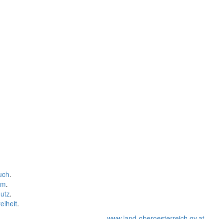
uch
.
um
.
utz
.
eiheit
.
www.land-oberoesterreich.gv.at