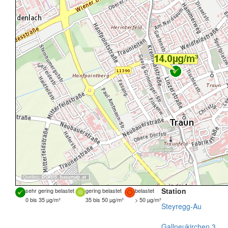
Quellen:
DORIS
,
basemap.at
Station
sehr gering belastet
gering belastet
belastet
0 bis 35 µg/m³
35 bis 50 µg/m³
> 50 µg/m³
Steyregg-Au
Gallneukirchen 3