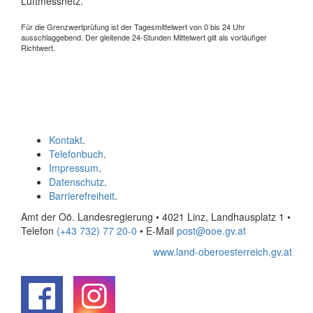
Luftmessnetz.
Für die Grenzwertprüfung ist der Tagesmittelwert von 0 bis 24 Uhr
ausschlaggebend. Der gleitende 24-Stunden Mittelwert gilt als vorläufiger
Richtwert.
Kontakt
.
Telefonbuch
.
Impressum
.
Datenschutz
.
Barrierefreiheit
.
Amt der Oö. Landesregierung • 4021 Linz, Landhausplatz 1
•
Telefon
(+43 732) 77 20-0
• E-Mail
post@ooe.gv.at
www.land-oberoesterreich.gv.at