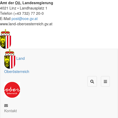
Amt der
Oö.
Landesregierung
4021 Linz • Landhausplatz 1
Telefon (+43 732) 77 20-0
E-Mail
post@ooe.gv.at
www.land-oberoesterreich.gv.at
Land
Oberösterreich
Kontakt