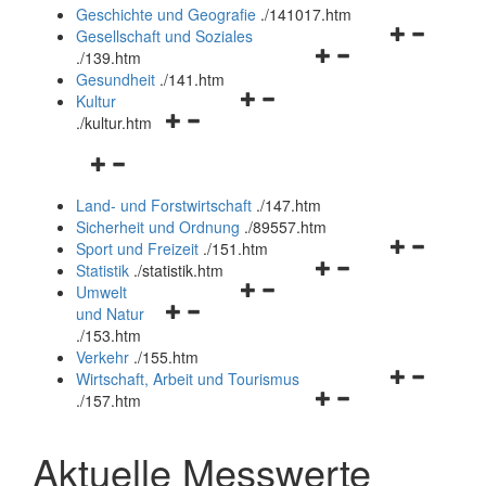
und
Geschichte und Geografie
.
/141017.htm
schließen
Navigationsm
Gesellschaft und Soziales
Navigationsmenü
öffnen
.
/139.htm
öffnen
und
Gesundheit
.
/141.htm
Navigationsmenü
und
schließen
Kultur
Navigationsmenü
öffnen
schließen
.
/kultur.htm
öffnen
und
Navigationsmenü
und
schließen
öffnen
schließen
Land- und Forstwirtschaft
.
/147.htm
und
Sicherheit und Ordnung
.
/89557.htm
schließen
Navigationsm
Sport und Freizeit
.
/151.htm
Navigationsmenü
öffnen
Statistik
.
/statistik.htm
Navigationsmenü
öffnen
und
Umwelt
Navigationsmenü
öffnen
und
schließen
und Natur
öffnen
und
schließen
.
/153.htm
und
schließen
Verkehr
.
/155.htm
schließen
Navigationsm
Wirtschaft, Arbeit und Tourismus
Navigationsmenü
öffnen
.
/157.htm
öffnen
und
und
schließen
Aktuelle Messwerte
schließen