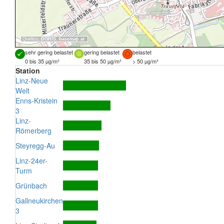
Quellen:
DORIS
,
basemap.at
sehr gering belastet
gering belastet
belastet
0 bis 35 µg/m³
35 bis 50 µg/m³
> 50 µg/m³
Station
Linz-Neue
Welt
Enns-Kristein
3
Linz-
Römerberg
Steyregg-Au
Linz-24er-
Turm
Grünbach
Gallneukirchen
3