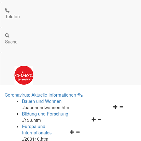
.
Telefon
.
Suche
.
Coronavirus: Aktuelle Informationen
Bauen und Wohnen
Navigationsm
.
/bauenundwohnen.htm
öffnen
Bildung und Forschung
Navigationsmenü
und
.
/133.htm
öffnen
schließen
Europa und
Navigationsmenü
und
Internationales
öffnen
schließen
.
/203110.htm