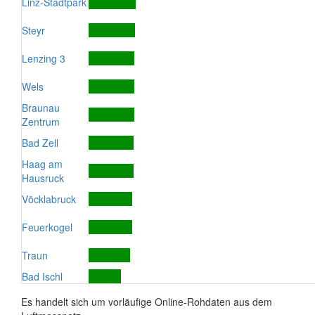
Linz-Stadtpark
Steyr
Lenzing 3
Wels
Braunau
Zentrum
Bad Zell
Haag am
Hausruck
Vöcklabruck
Feuerkogel
Traun
Bad Ischl
Es handelt sich um vorläufige Online-Rohdaten aus dem