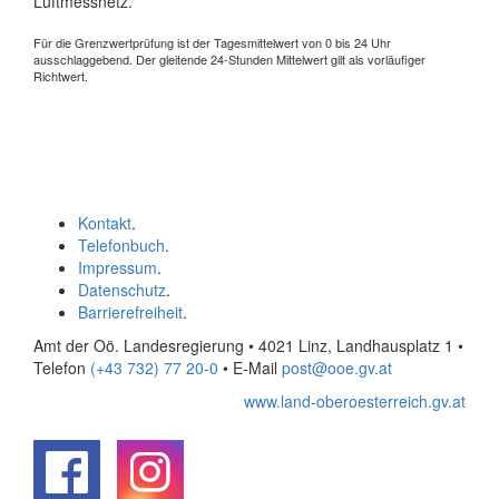
Luftmessnetz.
Für die Grenzwertprüfung ist der Tagesmittelwert von 0 bis 24 Uhr
ausschlaggebend. Der gleitende 24-Stunden Mittelwert gilt als vorläufiger
Richtwert.
Kontakt
.
Telefonbuch
.
Impressum
.
Datenschutz
.
Barrierefreiheit
.
Amt der Oö. Landesregierung • 4021 Linz, Landhausplatz 1
•
Telefon
(+43 732) 77 20-0
• E-Mail
post@ooe.gv.at
www.land-oberoesterreich.gv.at