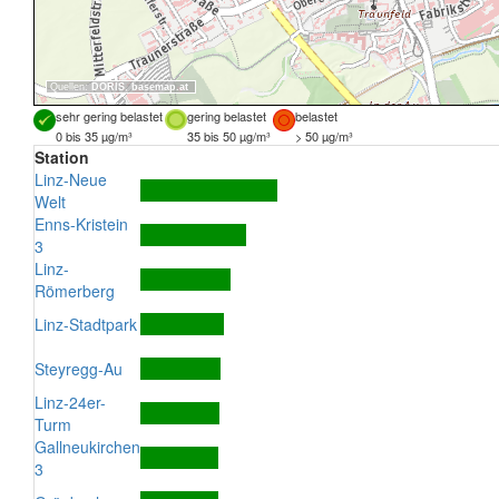
Quellen:
DORIS
,
basemap.at
sehr gering belastet
gering belastet
belastet
0 bis 35 µg/m³
35 bis 50 µg/m³
> 50 µg/m³
Station
Linz-Neue
Welt
Enns-Kristein
3
Linz-
Römerberg
Linz-Stadtpark
Steyregg-Au
Linz-24er-
Turm
Gallneukirchen
3