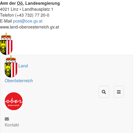
Amt der
Oö.
Landesregierung
4021 Linz • Landhausplatz 1
Telefon (+43 732) 77 20-0
E-Mail
post@ooe.gv.at
www.land-oberoesterreich.gv.at
Land
Oberösterreich
Kontakt