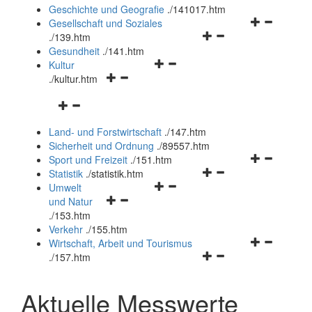
und
Geschichte und Geografie
.
/141017.htm
schließen
Navigationsm
Gesellschaft und Soziales
Navigationsmenü
öffnen
.
/139.htm
öffnen
und
Gesundheit
.
/141.htm
Navigationsmenü
und
schließen
Kultur
Navigationsmenü
öffnen
schließen
.
/kultur.htm
öffnen
und
Navigationsmenü
und
schließen
öffnen
schließen
Land- und Forstwirtschaft
.
/147.htm
und
Sicherheit und Ordnung
.
/89557.htm
schließen
Navigationsm
Sport und Freizeit
.
/151.htm
Navigationsmenü
öffnen
Statistik
.
/statistik.htm
Navigationsmenü
öffnen
und
Umwelt
Navigationsmenü
öffnen
und
schließen
und Natur
öffnen
und
schließen
.
/153.htm
und
schließen
Verkehr
.
/155.htm
schließen
Navigationsm
Wirtschaft, Arbeit und Tourismus
Navigationsmenü
öffnen
.
/157.htm
öffnen
und
und
schließen
Aktuelle Messwerte
schließen