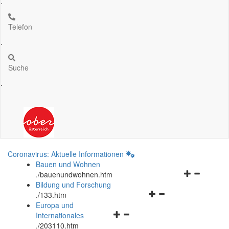
.
Telefon
.
Suche
.
Coronavirus: Aktuelle Informationen
Bauen und Wohnen
Navigationsm
.
/bauenundwohnen.htm
öffnen
Bildung und Forschung
Navigationsmenü
und
.
/133.htm
öffnen
schließen
Europa und
Navigationsmenü
und
Internationales
öffnen
schließen
.
/203110.htm