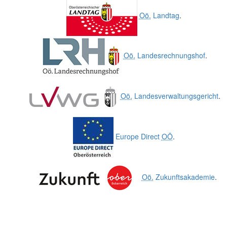
Oö.
Landtag
.
Oö.
Landesrechnungshof
.
Oö.
Landesverwaltungsgericht
.
Europe Direct
OÖ
.
Oö.
Zukunftsakademie
.