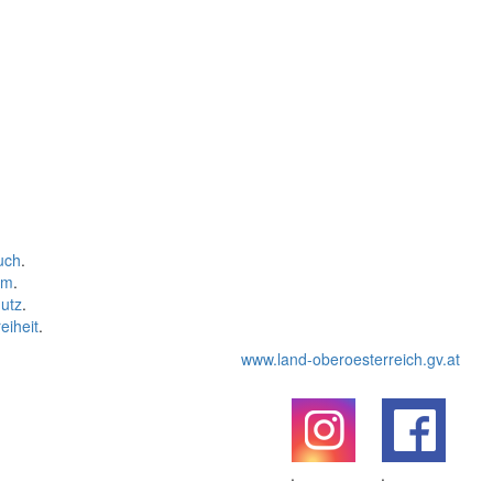
uch
.
um
.
utz
.
eiheit
.
www.land-oberoesterreich.gv.at
.
.