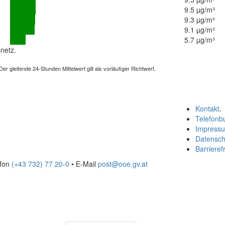
9.5 µg/m³
9.3 µg/m³
9.1 µg/m³
5.7 µg/m³
netz.
 gleitende 24-Stunden Mittelwert gilt als vorläufiger Richtwert.
Kontakt
.
Telefonb
Impress
Datensch
Barrierefr
efon
(+43 732) 77 20-0
• E-Mail
post@ooe.gv.at