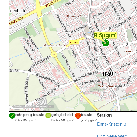
Quellen:
DORIS
,
basemap.at
Station
sehr gering belastet
gering belastet
belastet
0 bis 35 µg/m³
35 bis 50 µg/m³
> 50 µg/m³
Enns-Kristein 3
Linz-Neue Welt