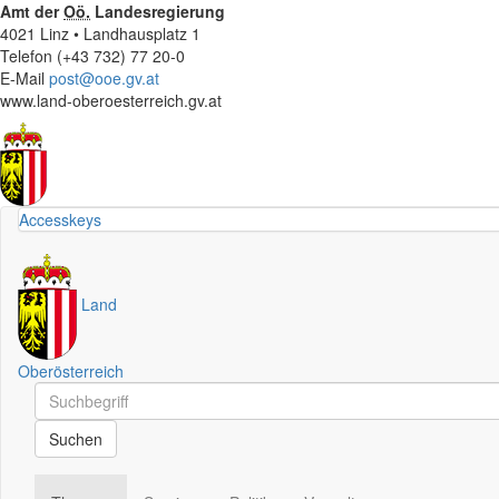
Amt der
Oö.
Landesregierung
4021 Linz • Landhausplatz 1
Telefon (+43 732) 77 20-0
E-Mail
post@ooe.gv.at
www.land-oberoesterreich.gv.at
Accesskeys
Land
Oberösterreich
Schnellsuche
Schnellsuche
Suchen