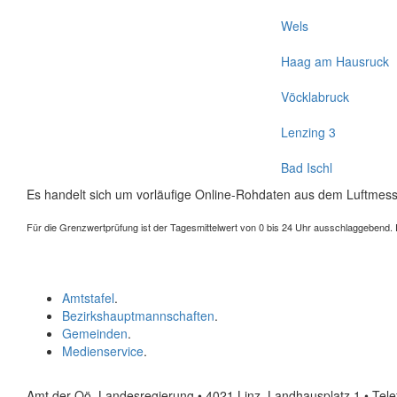
Wels
Haag am Hausruck
Vöcklabruck
Lenzing 3
Bad Ischl
Es handelt sich um vorläufige Online-Rohdaten aus dem Luftmess
Für die Grenzwertprüfung ist der Tagesmittelwert von 0 bis 24 Uhr ausschlaggebend. Der
Amtstafel
.
Bezirkshauptmannschaften
.
Gemeinden
.
Medienservice
.
Amt der Oö. Landesregierung • 4021 Linz, Landhausplatz 1
• Tel