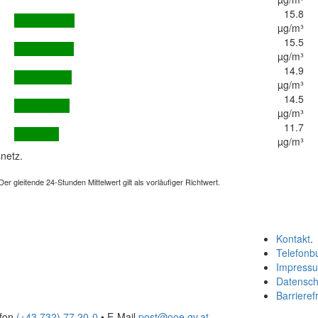
15.8
µg/m³
15.5
µg/m³
14.9
µg/m³
14.5
µg/m³
11.7
µg/m³
netz.
 gleitende 24-Stunden Mittelwert gilt als vorläufiger Richtwert.
Kontakt
.
Telefonb
Impress
Datensch
Barrierefr
efon
(+43 732) 77 20-0
• E-Mail
post@ooe.gv.at