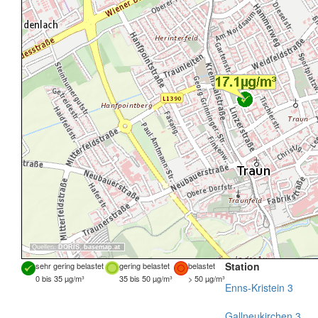
Quellen:
DORIS
,
basemap.at
Station
sehr gering belastet
gering belastet
belastet
0 bis 35 µg/m³
35 bis 50 µg/m³
> 50 µg/m³
Enns-Kristein 3
Gallneukirchen 3