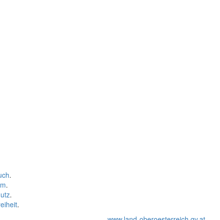
uch
.
um
.
utz
.
eiheit
.
www.land-oberoesterreich.gv.at