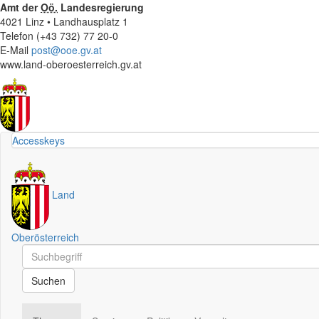
Amt der
Oö.
Landesregierung
4021 Linz • Landhausplatz 1
Telefon (+43 732) 77 20-0
E-Mail
post@ooe.gv.at
www.land-oberoesterreich.gv.at
Accesskeys
Land
Oberösterreich
Schnellsuche
Schnellsuche
Suchen