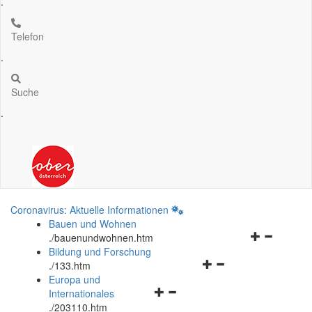
.
Telefon
.
Suche
.
Coronavirus: Aktuelle Informationen
Bauen und Wohnen
Navigationsm
.
/bauenundwohnen.htm
öffnen
Bildung und Forschung
Navigationsmenü
und
.
/133.htm
öffnen
schließen
Europa und
Navigationsmenü
und
Internationales
öffnen
schließen
.
/203110.htm