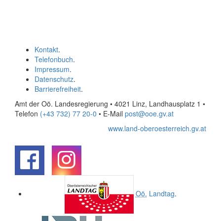
Kontakt
.
Telefonbuch
.
Impressum
.
Datenschutz
.
Barrierefreiheit
.
Amt der Oö. Landesregierung • 4021 Linz, Landhausplatz 1
•
Telefon
(+43 732) 77 20-0
• E-Mail
post@ooe.gv.at
www.land-oberoesterreich.gv.at
.
.
Oö.
Landtag
.