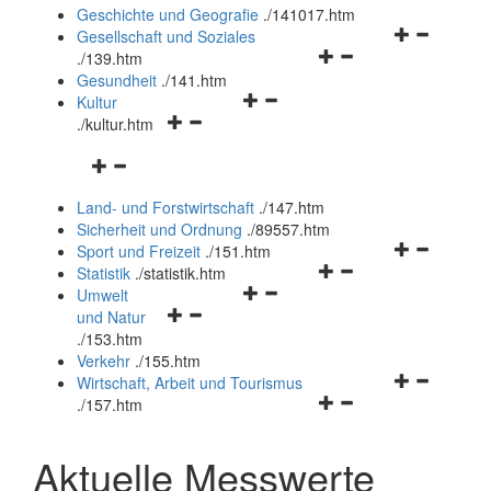
und
Geschichte und Geografie
.
/141017.htm
schließen
Navigationsm
Gesellschaft und Soziales
Navigationsmenü
öffnen
.
/139.htm
öffnen
und
Gesundheit
.
/141.htm
Navigationsmenü
und
schließen
Kultur
Navigationsmenü
öffnen
schließen
.
/kultur.htm
öffnen
und
Navigationsmenü
und
schließen
öffnen
schließen
Land- und Forstwirtschaft
.
/147.htm
und
Sicherheit und Ordnung
.
/89557.htm
schließen
Navigationsm
Sport und Freizeit
.
/151.htm
Navigationsmenü
öffnen
Statistik
.
/statistik.htm
Navigationsmenü
öffnen
und
Umwelt
Navigationsmenü
öffnen
und
schließen
und Natur
öffnen
und
schließen
.
/153.htm
und
schließen
Verkehr
.
/155.htm
schließen
Navigationsm
Wirtschaft, Arbeit und Tourismus
Navigationsmenü
öffnen
.
/157.htm
öffnen
und
und
schließen
Aktuelle Messwerte
schließen