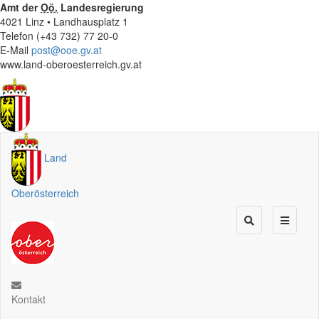
Amt der
Oö.
Landesregierung
4021 Linz • Landhausplatz 1
Telefon (+43 732) 77 20-0
E-Mail
post@ooe.gv.at
www.land-oberoesterreich.gv.at
Land
Oberösterreich
Kontakt