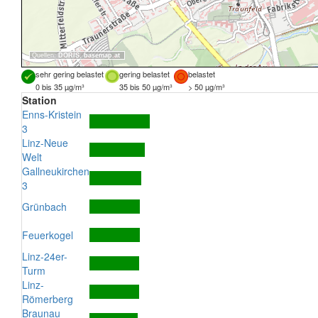
Quellen:
DORIS
,
basemap.at
sehr gering belastet
gering belastet
belastet
0 bis 35 µg/m³
35 bis 50 µg/m³
> 50 µg/m³
Station
Enns-Kristein
3
Linz-Neue
Welt
Gallneukirchen
3
Grünbach
Feuerkogel
Linz-24er-
Turm
Linz-
Römerberg
Braunau