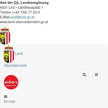
Amt der
Oö.
Landesregierung
4021 Linz • Landhausplatz 1
Telefon (+43 732) 77 20-0
E-Mail
post@ooe.gv.at
www.land-oberoesterreich.gv.at
Land
Oberösterreich
Kontakt