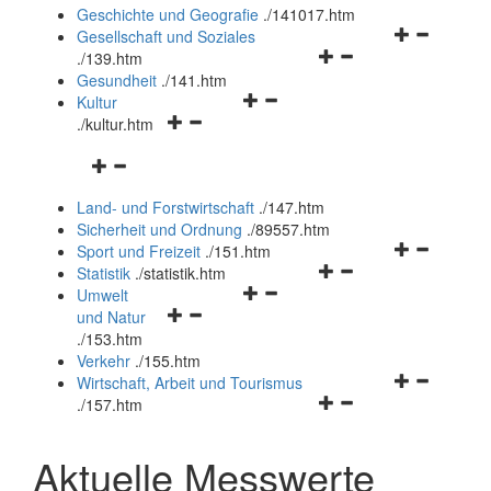
und
Geschichte und Geografie
.
/141017.htm
schließen
Navigationsm
Gesellschaft und Soziales
Navigationsmenü
öffnen
.
/139.htm
öffnen
und
Gesundheit
.
/141.htm
Navigationsmenü
und
schließen
Kultur
Navigationsmenü
öffnen
schließen
.
/kultur.htm
öffnen
und
Navigationsmenü
und
schließen
öffnen
schließen
Land- und Forstwirtschaft
.
/147.htm
und
Sicherheit und Ordnung
.
/89557.htm
schließen
Navigationsm
Sport und Freizeit
.
/151.htm
Navigationsmenü
öffnen
Statistik
.
/statistik.htm
Navigationsmenü
öffnen
und
Umwelt
Navigationsmenü
öffnen
und
schließen
und Natur
öffnen
und
schließen
.
/153.htm
und
schließen
Verkehr
.
/155.htm
schließen
Navigationsm
Wirtschaft, Arbeit und Tourismus
Navigationsmenü
öffnen
.
/157.htm
öffnen
und
und
schließen
Aktuelle Messwerte
schließen