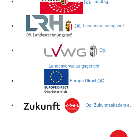
Oö.
Landtag
.
Oö.
Landesrechnungshof
.
Oö.
Landesverwaltungsgericht
.
Europe Direct
OÖ
.
Oö.
Zukunftsakademie
.