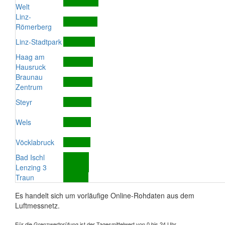
Welt
Linz-
Römerberg
Linz-Stadtpark
Haag am
Hausruck
Braunau
Zentrum
Steyr
Wels
Vöcklabruck
Bad Ischl
Lenzing 3
Traun
Es handelt sich um vorläufige Online-Rohdaten aus dem
Luftmessnetz.
Für die Grenzwertprüfung ist der Tagesmittelwert von 0 bis 24 Uhr