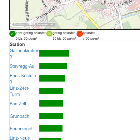
Quellen:
DORIS
,
basemap.at
sehr gering belastet
gering belastet
belastet
0 bis 35 µg/m³
35 bis 50 µg/m³
> 50 µg/m³
Station
Gallneukirchen
3
Steyregg-Au
Enns-Kristein
3
Linz-24er-
Turm
Bad Zell
Grünbach
Feuerkogel
Linz-Neue