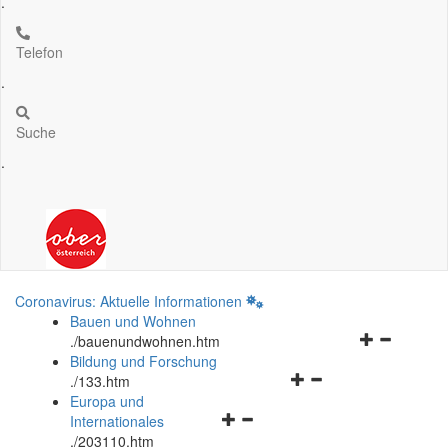
.
Telefon
.
Suche
.
Coronavirus: Aktuelle Informationen
Bauen und Wohnen
Navigationsm
.
/bauenundwohnen.htm
öffnen
Bildung und Forschung
Navigationsmenü
und
.
/133.htm
öffnen
schließen
Europa und
Navigationsmenü
und
Internationales
öffnen
schließen
.
/203110.htm