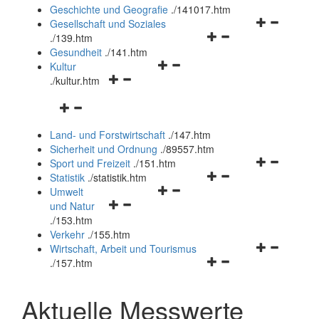
und
Geschichte und Geografie
.
/141017.htm
schließen
Navigationsm
Gesellschaft und Soziales
Navigationsmenü
öffnen
.
/139.htm
öffnen
und
Gesundheit
.
/141.htm
Navigationsmenü
und
schließen
Kultur
Navigationsmenü
öffnen
schließen
.
/kultur.htm
öffnen
und
Navigationsmenü
und
schließen
öffnen
schließen
Land- und Forstwirtschaft
.
/147.htm
und
Sicherheit und Ordnung
.
/89557.htm
schließen
Navigationsm
Sport und Freizeit
.
/151.htm
Navigationsmenü
öffnen
Statistik
.
/statistik.htm
Navigationsmenü
öffnen
und
Umwelt
Navigationsmenü
öffnen
und
schließen
und Natur
öffnen
und
schließen
.
/153.htm
und
schließen
Verkehr
.
/155.htm
schließen
Navigationsm
Wirtschaft, Arbeit und Tourismus
Navigationsmenü
öffnen
.
/157.htm
öffnen
und
und
schließen
Aktuelle Messwerte
schließen