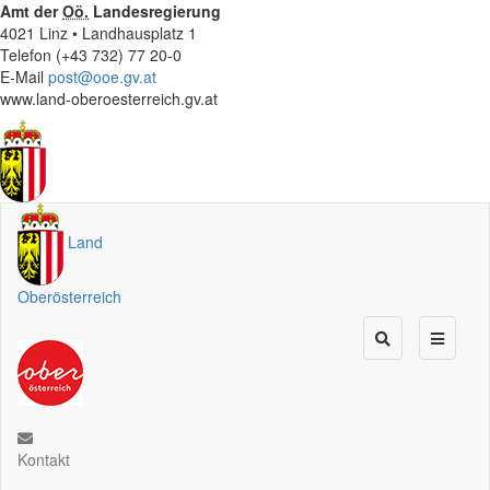
Amt der
Oö.
Landesregierung
4021 Linz • Landhausplatz 1
Telefon (+43 732) 77 20-0
E-Mail
post@ooe.gv.at
www.land-oberoesterreich.gv.at
Land
Oberösterreich
Kontakt