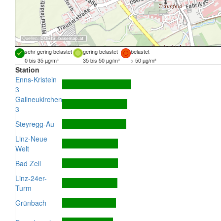
Quellen:
DORIS
,
basemap.at
sehr gering belastet
gering belastet
belastet
0 bis 35 µg/m³
35 bis 50 µg/m³
> 50 µg/m³
Station
Enns-Kristein
3
Gallneukirchen
3
Steyregg-Au
Linz-Neue
Welt
Bad Zell
Linz-24er-
Turm
Grünbach