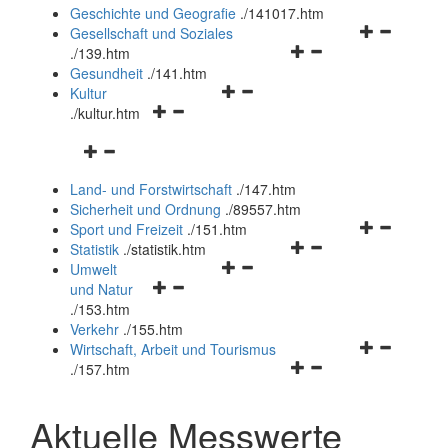
und
Geschichte und Geografie
.
/141017.htm
schließen
Navigationsm
Gesellschaft und Soziales
Navigationsmenü
öffnen
.
/139.htm
öffnen
und
Gesundheit
.
/141.htm
Navigationsmenü
und
schließen
Kultur
Navigationsmenü
öffnen
schließen
.
/kultur.htm
öffnen
und
Navigationsmenü
und
schließen
öffnen
schließen
Land- und Forstwirtschaft
.
/147.htm
und
Sicherheit und Ordnung
.
/89557.htm
schließen
Navigationsm
Sport und Freizeit
.
/151.htm
Navigationsmenü
öffnen
Statistik
.
/statistik.htm
Navigationsmenü
öffnen
und
Umwelt
Navigationsmenü
öffnen
und
schließen
und Natur
öffnen
und
schließen
.
/153.htm
und
schließen
Verkehr
.
/155.htm
schließen
Navigationsm
Wirtschaft, Arbeit und Tourismus
Navigationsmenü
öffnen
.
/157.htm
öffnen
und
und
schließen
Aktuelle Messwerte
schließen