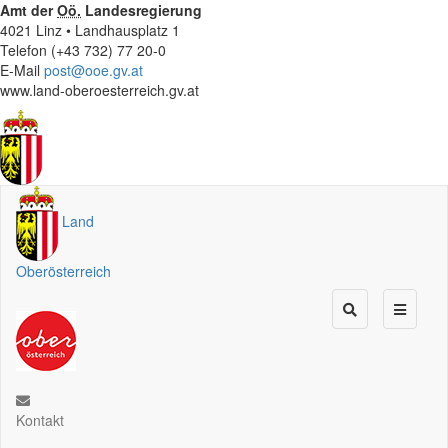
Amt der
Oö.
Landesregierung
4021 Linz • Landhausplatz 1
Telefon (+43 732) 77 20-0
E-Mail
post@ooe.gv.at
www.land-oberoesterreich.gv.at
Land
Oberösterreich
Kontakt