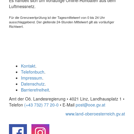
Es handelt sich um vorläufige Online-Rohdaten aus dem
Luftmessnetz.
Für die Grenzwertprüfung ist der Tagesmittelwert von 0 bis 24 Uhr
ausschlaggebend. Der gleitende 24-Stunden Mittelwert gilt als vorläufiger
Richtwert.
Kontakt
.
Telefonbuch
.
Impressum
.
Datenschutz
.
Barrierefreiheit
.
Amt der Oö. Landesregierung • 4021 Linz, Landhausplatz 1
•
Telefon
(+43 732) 77 20-0
• E-Mail
post@ooe.gv.at
www.land-oberoesterreich.gv.at