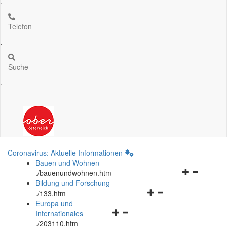
.
Telefon
.
Suche
.
Coronavirus: Aktuelle Informationen
Bauen und Wohnen
Navigationsm
.
/bauenundwohnen.htm
öffnen
Bildung und Forschung
Navigationsmenü
und
.
/133.htm
öffnen
schließen
Europa und
Navigationsmenü
und
Internationales
öffnen
schließen
.
/203110.htm