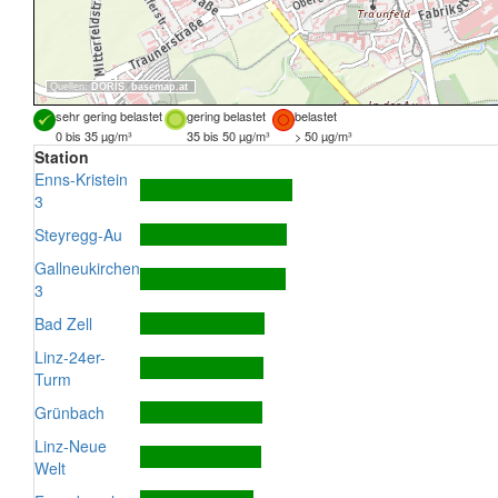
Quellen:
DORIS
,
basemap.at
sehr gering belastet
gering belastet
belastet
0 bis 35 µg/m³
35 bis 50 µg/m³
> 50 µg/m³
Station
Enns-Kristein
3
Steyregg-Au
Gallneukirchen
3
Bad Zell
Linz-24er-
Turm
Grünbach
Linz-Neue
Welt