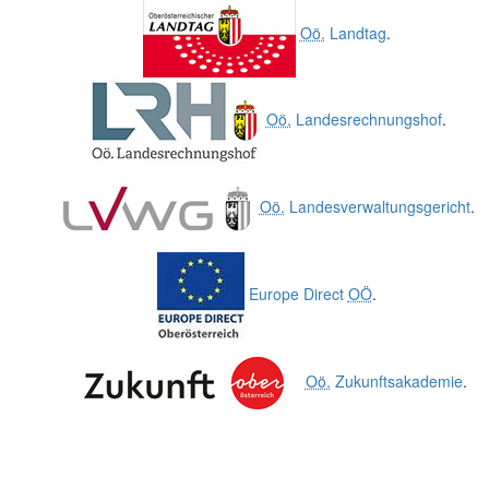
Oö.
Landtag
.
Oö.
Landesrechnungshof
.
Oö.
Landesverwaltungsgericht
.
Europe Direct
OÖ
.
Oö.
Zukunftsakademie
.