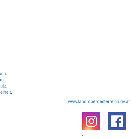
uch
.
um
.
utz
.
eiheit
.
www.land-oberoesterreich.gv.at
.
.