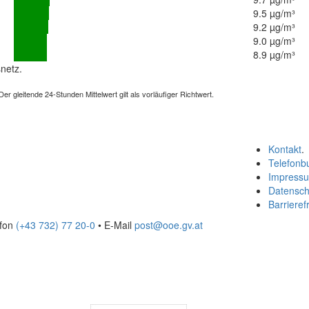
9.5 µg/m³
9.2 µg/m³
9.0 µg/m³
8.9 µg/m³
netz.
 gleitende 24-Stunden Mittelwert gilt als vorläufiger Richtwert.
Kontakt
.
Telefonb
Impress
Datensch
Barrierefr
efon
(+43 732) 77 20-0
• E-Mail
post@ooe.gv.at