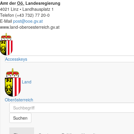
Amt der
Oö.
Landesregierung
4021 Linz • Landhausplatz 1
Telefon (+43 732) 77 20-0
E-Mail
post@ooe.gv.at
www.land-oberoesterreich.gv.at
Accesskeys
Land
Oberösterreich
Schnellsuche
Schnellsuche
Suchen