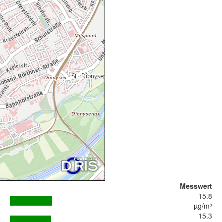
Messwert
15.8
µg/m³
15.3