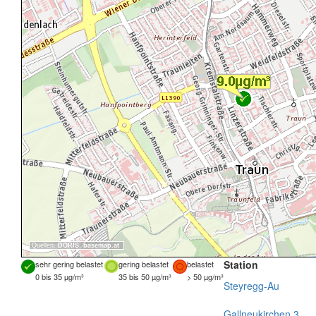
Quellen:
DORIS
,
basemap.at
Station
sehr gering belastet
gering belastet
belastet
0 bis 35 µg/m³
35 bis 50 µg/m³
> 50 µg/m³
Steyregg-Au
Gallneukirchen 3