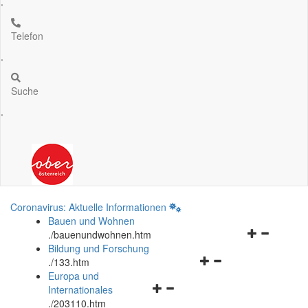
.
Telefon
.
Suche
.
Coronavirus: Aktuelle Informationen
Bauen und Wohnen
Navigationsm
.
/bauenundwohnen.htm
öffnen
Bildung und Forschung
Navigationsmenü
und
.
/133.htm
öffnen
schließen
Europa und
Navigationsmenü
und
Internationales
öffnen
schließen
.
/203110.htm