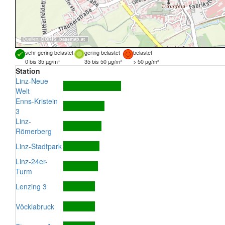
Quellen:
DORIS
,
basemap.at
sehr gering belastet
gering belastet
belastet
0 bis 35 µg/m³
35 bis 50 µg/m³
> 50 µg/m³
Station
Linz-Neue
Welt
Enns-Kristein
3
Linz-
Römerberg
Linz-Stadtpark
Linz-24er-
Turm
Lenzing 3
Vöcklabruck