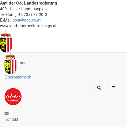
Amt der
Oö.
Landesregierung
4021 Linz • Landhausplatz 1
Telefon (+43 732) 77 20-0
E-Mail
post@ooe.gv.at
www.land-oberoesterreich.gv.at
Land
Oberösterreich
Kontakt