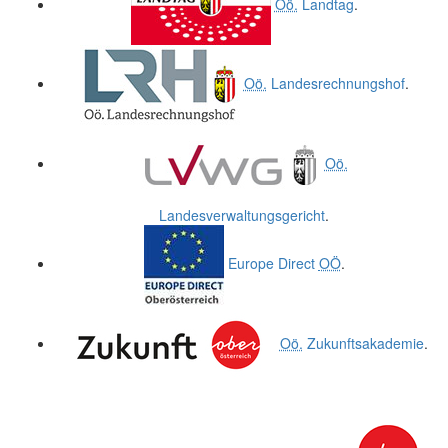
Oö.
Landtag
.
Oö.
Landesrechnungshof
.
Oö.
Landesverwaltungsgericht
.
Europe Direct
OÖ
.
Oö.
Zukunftsakademie
.