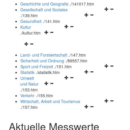
und
Geschichte und Geografie
.
/141017.htm
schließen
Navigationsm
Gesellschaft und Soziales
Navigationsmenü
öffnen
.
/139.htm
öffnen
und
Gesundheit
.
/141.htm
Navigationsmenü
und
schließen
Kultur
Navigationsmenü
öffnen
schließen
.
/kultur.htm
öffnen
und
Navigationsmenü
und
schließen
öffnen
schließen
Land- und Forstwirtschaft
.
/147.htm
und
Sicherheit und Ordnung
.
/89557.htm
schließen
Navigationsm
Sport und Freizeit
.
/151.htm
Navigationsmenü
öffnen
Statistik
.
/statistik.htm
Navigationsmenü
öffnen
und
Umwelt
Navigationsmenü
öffnen
und
schließen
und Natur
öffnen
und
schließen
.
/153.htm
und
schließen
Verkehr
.
/155.htm
schließen
Navigationsm
Wirtschaft, Arbeit und Tourismus
Navigationsmenü
öffnen
.
/157.htm
öffnen
und
und
schließen
Aktuelle Messwerte
schließen