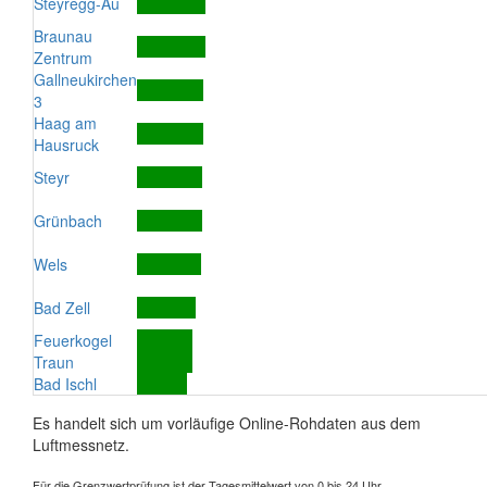
Steyregg-Au
Braunau
Zentrum
Gallneukirchen
3
Haag am
Hausruck
Steyr
Grünbach
Wels
Bad Zell
Feuerkogel
Traun
Bad Ischl
Es handelt sich um vorläufige Online-Rohdaten aus dem
Luftmessnetz.
Für die Grenzwertprüfung ist der Tagesmittelwert von 0 bis 24 Uhr