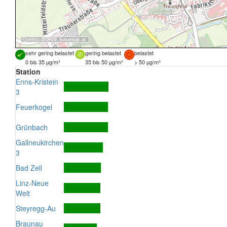
Quellen:
DORIS
,
basemap.at
sehr gering belastet
gering belastet
belastet
0 bis 35 µg/m³
35 bis 50 µg/m³
> 50 µg/m³
Station
Enns-Kristein
3
Feuerkogel
Grünbach
Gallneukirchen
3
Bad Zell
Linz-Neue
Welt
Steyregg-Au
Braunau