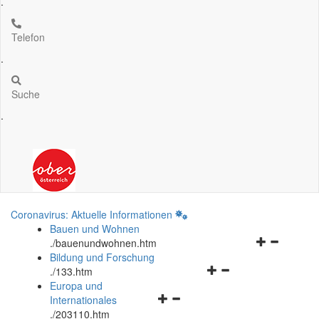
.
Telefon
.
Suche
.
Coronavirus: Aktuelle Informationen
Bauen und Wohnen
Navigationsm
.
/bauenundwohnen.htm
öffnen
Bildung und Forschung
Navigationsmenü
und
.
/133.htm
öffnen
schließen
Europa und
Navigationsmenü
und
Internationales
öffnen
schließen
.
/203110.htm