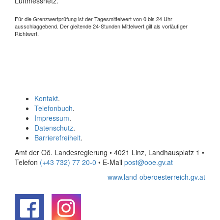
Luftmessnetz.
Für die Grenzwertprüfung ist der Tagesmittelwert von 0 bis 24 Uhr
ausschlaggebend. Der gleitende 24-Stunden Mittelwert gilt als vorläufiger
Richtwert.
Kontakt
.
Telefonbuch
.
Impressum
.
Datenschutz
.
Barrierefreiheit
.
Amt der Oö. Landesregierung • 4021 Linz, Landhausplatz 1
•
Telefon
(+43 732) 77 20-0
• E-Mail
post@ooe.gv.at
www.land-oberoesterreich.gv.at