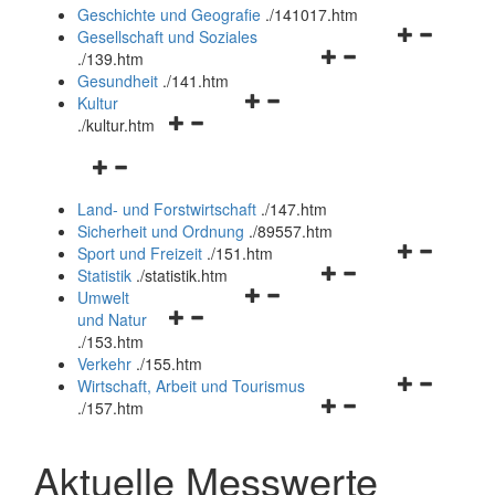
und
Geschichte und Geografie
.
/141017.htm
schließen
Navigationsm
Gesellschaft und Soziales
Navigationsmenü
öffnen
.
/139.htm
öffnen
und
Gesundheit
.
/141.htm
Navigationsmenü
und
schließen
Kultur
Navigationsmenü
öffnen
schließen
.
/kultur.htm
öffnen
und
Navigationsmenü
und
schließen
öffnen
schließen
Land- und Forstwirtschaft
.
/147.htm
und
Sicherheit und Ordnung
.
/89557.htm
schließen
Navigationsm
Sport und Freizeit
.
/151.htm
Navigationsmenü
öffnen
Statistik
.
/statistik.htm
Navigationsmenü
öffnen
und
Umwelt
Navigationsmenü
öffnen
und
schließen
und Natur
öffnen
und
schließen
.
/153.htm
und
schließen
Verkehr
.
/155.htm
schließen
Navigationsm
Wirtschaft, Arbeit und Tourismus
Navigationsmenü
öffnen
.
/157.htm
öffnen
und
und
schließen
Aktuelle Messwerte
schließen