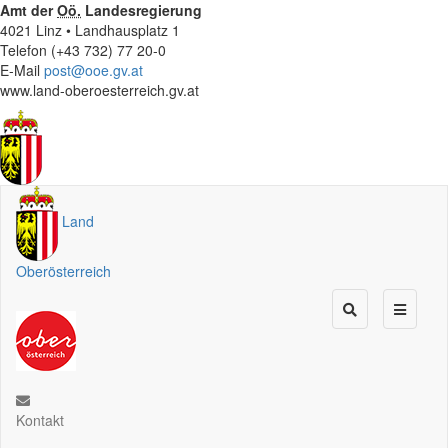
Amt der
Oö.
Landesregierung
4021 Linz • Landhausplatz 1
Telefon (+43 732) 77 20-0
E-Mail
post@ooe.gv.at
www.land-oberoesterreich.gv.at
Land
Oberösterreich
Kontakt