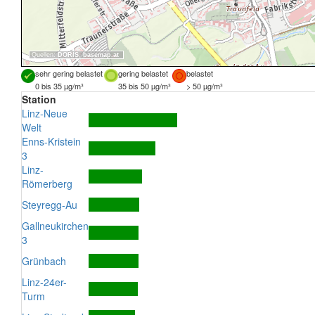
Quellen:
DORIS
,
basemap.at
sehr gering belastet
gering belastet
belastet
0 bis 35 µg/m³
35 bis 50 µg/m³
> 50 µg/m³
Station
Linz-Neue
Welt
Enns-Kristein
3
Linz-
Römerberg
Steyregg-Au
Gallneukirchen
3
Grünbach
Linz-24er-
Turm