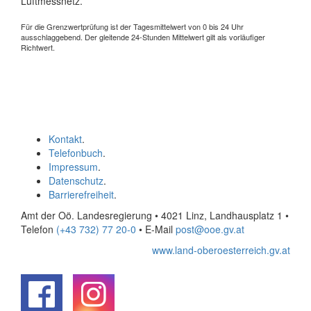
Luftmessnetz.
Für die Grenzwertprüfung ist der Tagesmittelwert von 0 bis 24 Uhr
ausschlaggebend. Der gleitende 24-Stunden Mittelwert gilt als vorläufiger
Richtwert.
Kontakt
.
Telefonbuch
.
Impressum
.
Datenschutz
.
Barrierefreiheit
.
Amt der Oö. Landesregierung • 4021 Linz, Landhausplatz 1
•
Telefon
(+43 732) 77 20-0
• E-Mail
post@ooe.gv.at
www.land-oberoesterreich.gv.at