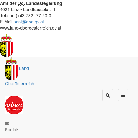
Amt der
Oö.
Landesregierung
4021 Linz • Landhausplatz 1
Telefon (+43 732) 77 20-0
E-Mail
post@ooe.gv.at
www.land-oberoesterreich.gv.at
Land
Oberösterreich
Kontakt