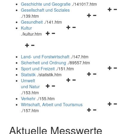
und
Geschichte und Geografie
.
/141017.htm
schließen
Navigationsm
Gesellschaft und Soziales
Navigationsmenü
öffnen
.
/139.htm
öffnen
und
Gesundheit
.
/141.htm
Navigationsmenü
und
schließen
Kultur
Navigationsmenü
öffnen
schließen
.
/kultur.htm
öffnen
und
Navigationsmenü
und
schließen
öffnen
schließen
Land- und Forstwirtschaft
.
/147.htm
und
Sicherheit und Ordnung
.
/89557.htm
schließen
Navigationsm
Sport und Freizeit
.
/151.htm
Navigationsmenü
öffnen
Statistik
.
/statistik.htm
Navigationsmenü
öffnen
und
Umwelt
Navigationsmenü
öffnen
und
schließen
und Natur
öffnen
und
schließen
.
/153.htm
und
schließen
Verkehr
.
/155.htm
schließen
Navigationsm
Wirtschaft, Arbeit und Tourismus
Navigationsmenü
öffnen
.
/157.htm
öffnen
und
und
schließen
Aktuelle Messwerte
schließen