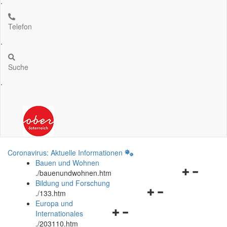
.
Telefon
.
Suche
.
Coronavirus: Aktuelle Informationen
Bauen und Wohnen
Navigationsm
.
/bauenundwohnen.htm
öffnen
Bildung und Forschung
Navigationsmenü
und
.
/133.htm
öffnen
schließen
Europa und
Navigationsmenü
und
Internationales
öffnen
schließen
.
/203110.htm