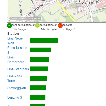
Quellen:
DORIS
,
basemap.at
sehr gering belastet
gering belastet
belastet
0 bis 35 µg/m³
35 bis 50 µg/m³
> 50 µg/m³
Station
Linz-Neue
Welt
Enns-Kristein
3
Linz-
Römerberg
Linz-Stadtpark
Linz-24er-
Turm
Steyregg-Au
Lenzing 3