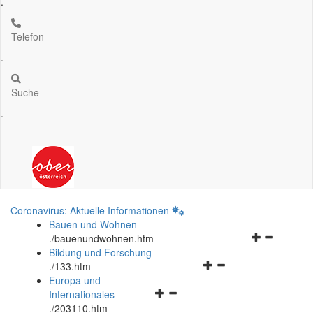
.
Telefon
.
Suche
.
Coronavirus: Aktuelle Informationen
Bauen und Wohnen
Navigationsm
.
/bauenundwohnen.htm
öffnen
Bildung und Forschung
Navigationsmenü
und
.
/133.htm
öffnen
schließen
Europa und
Navigationsmenü
und
Internationales
öffnen
schließen
.
/203110.htm