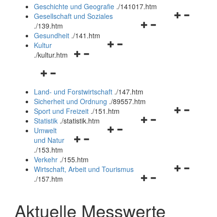
und
Geschichte und Geografie
.
/141017.htm
schließen
Navigationsm
Gesellschaft und Soziales
Navigationsmenü
öffnen
.
/139.htm
öffnen
und
Gesundheit
.
/141.htm
Navigationsmenü
und
schließen
Kultur
Navigationsmenü
öffnen
schließen
.
/kultur.htm
öffnen
und
Navigationsmenü
und
schließen
öffnen
schließen
Land- und Forstwirtschaft
.
/147.htm
und
Sicherheit und Ordnung
.
/89557.htm
schließen
Navigationsm
Sport und Freizeit
.
/151.htm
Navigationsmenü
öffnen
Statistik
.
/statistik.htm
Navigationsmenü
öffnen
und
Umwelt
Navigationsmenü
öffnen
und
schließen
und Natur
öffnen
und
schließen
.
/153.htm
und
schließen
Verkehr
.
/155.htm
schließen
Navigationsm
Wirtschaft, Arbeit und Tourismus
Navigationsmenü
öffnen
.
/157.htm
öffnen
und
und
schließen
Aktuelle Messwerte
schließen