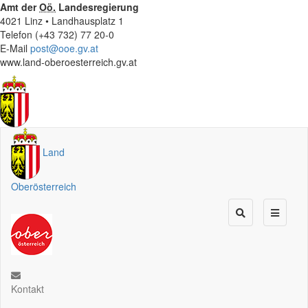
Amt der
Oö.
Landesregierung
4021 Linz • Landhausplatz 1
Telefon (+43 732) 77 20-0
E-Mail
post@ooe.gv.at
www.land-oberoesterreich.gv.at
Land
Oberösterreich
Kontakt