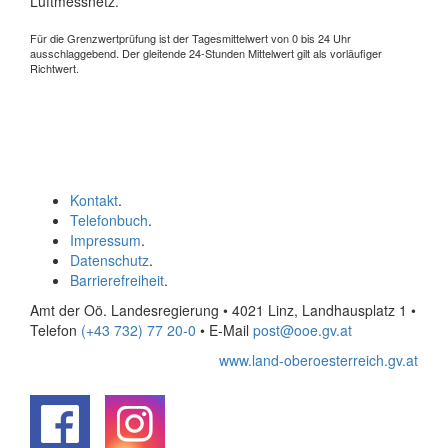
Luftmessnetz.
Für die Grenzwertprüfung ist der Tagesmittelwert von 0 bis 24 Uhr
ausschlaggebend. Der gleitende 24-Stunden Mittelwert gilt als vorläufiger
Richtwert.
Kontakt
.
Telefonbuch
.
Impressum
.
Datenschutz
.
Barrierefreiheit
.
Amt der Oö. Landesregierung • 4021 Linz, Landhausplatz 1
•
Telefon
(+43 732) 77 20-0
• E-Mail
post@ooe.gv.at
www.land-oberoesterreich.gv.at