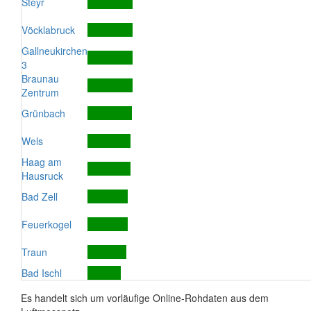
Steyr
Vöcklabruck
Gallneukirchen
3
Braunau
Zentrum
Grünbach
Wels
Haag am
Hausruck
Bad Zell
Feuerkogel
Traun
Bad Ischl
Es handelt sich um vorläufige Online-Rohdaten aus dem